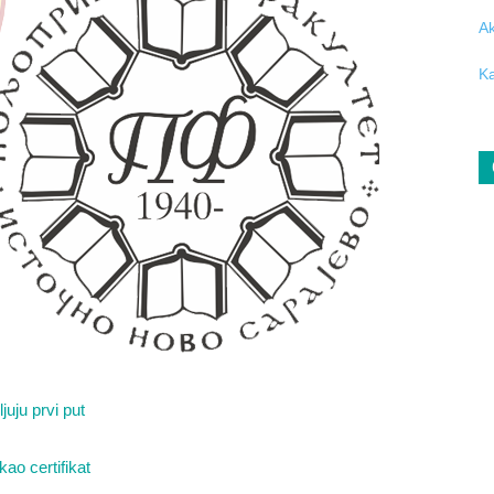
Ak
Ka
juju prvi put
kao certifikat