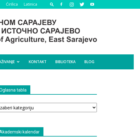
Ćirilica
Latinica
AŽIVANJE
KONTAKT
BIBLIOTEKA
BLOG
Oglasna tabla
glasna
bla
Akademski kalendar