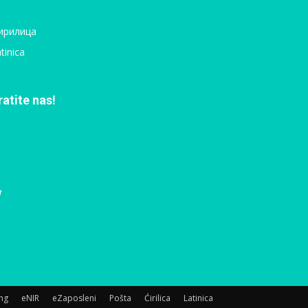
ирилица
tinica
ratite nas!
ing
eNIR
eZaposleni
Pošta
Ćirilica
Latinica