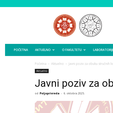
Poljoprivredni
Fakultet
Istočno
Sarajevo
POČETNA
AKTUELNO
O FAKULTETU
LABORATORIJ
Početna
Aktuelno
Javni poziv za obuku stručnih li
Aktuelno
Javni poziv za ob
od
Poljoprivreda
-
6. oktobra 2025.