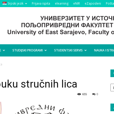
Srpski jezik
Prijava ispita
elearning
eNIR
eZaposleni
Pošta
E
STUDIJSKI PROGRAMI
STUDENTSKI SERVIS
NAUKA I ISTR
ca
uku stručnih lica
O
ta
655
0