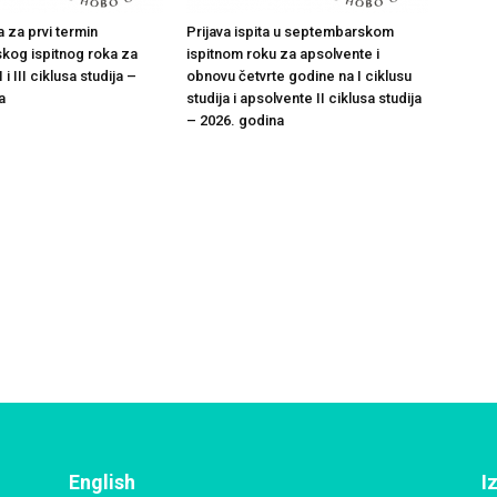
ta za prvi termin
Prijava ispita u septembarskom
kog ispitnog roka za
ispitnom roku za apsolvente i
I i III ciklusa studija –
obnovu četvrte godine na I ciklusu
a
studija i apsolvente II ciklusa studija
– 2026. godina
English
I