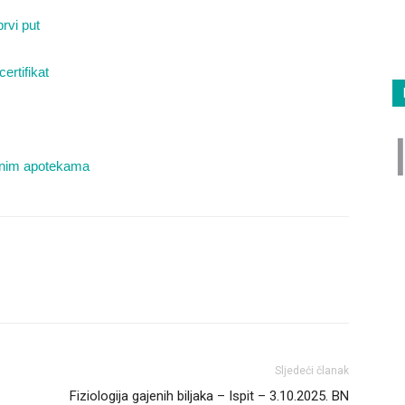
prvi put
ertifikat
rednim apotekama
Sljedeći članak
Fiziologija gajenih biljaka – Ispit – 3.10.2025. BN