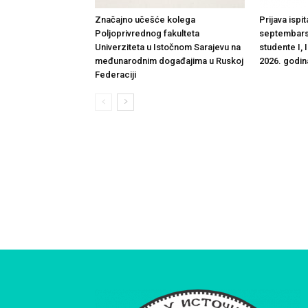
Značajno učešće kolega
Prijava ispi
Poljoprivrednog fakulteta
septembars
Univerziteta u Istočnom Sarajevu na
studente I, I
međunarodnim događajima u Ruskoj
2026. godin
Federaciji