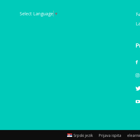
Select Language
▼
Ћ
La
P
Srpski jezik
Prijava ispita
elearn