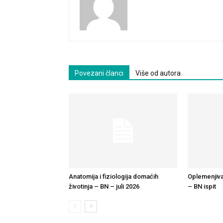
Povezani članci
Više od autora
Anatomija i fiziologija domaćih
Oplemenjiva
životinja – BN – juli 2026
– BN ispit