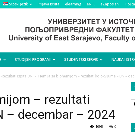
Srpski jezik
Prijava ispita
elearning
eNIR
eZaposleni
Pošta
E
STUDIJSKI PROGRAMI
STUDENTSKI SERVIS
NAUKA I ISTR
-Rezultati ispita BN
Hemija sa biohemijom – rezultati kolokvijuma – BN – de
ijom – rezultati
O
ta
N – decembar – 2024
1095
0