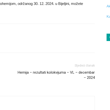
ohemijom, održanog 30. 12. 2024. u Bijeljini, možete
Ak
Ka
Sljedeći članak
Hemija – rezultati kolokvijuma – VL – decembar
– 2024