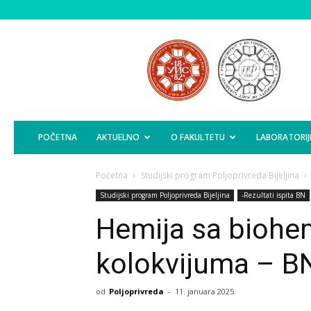
Poljoprivredni
Fakultet
Istočno
Sarajevo
POČETNA
AKTUELNO
O FAKULTETU
LABORATORIJ
Početna
Studijski program Poljoprivreda Bijeljina
Studijski program Poljoprivreda Bijeljina
-Rezultati ispita BN
Hemija sa biohem
kolokvijuma – B
od
Poljoprivreda
-
11. januara 2025.