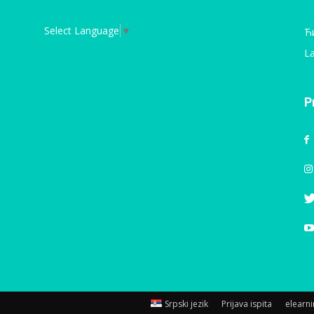
Select Language
▼
Ћ
La
P
Srpski jezik
Prijava ispita
elearn