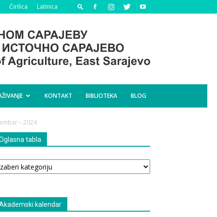
Ćirilica
Latinica
AŽIVANJE
KONTAKT
BIBLIOTEKA
BLOG
cembar – 2024
Oglasna tabla
glasna
bla
Akademski kalendar