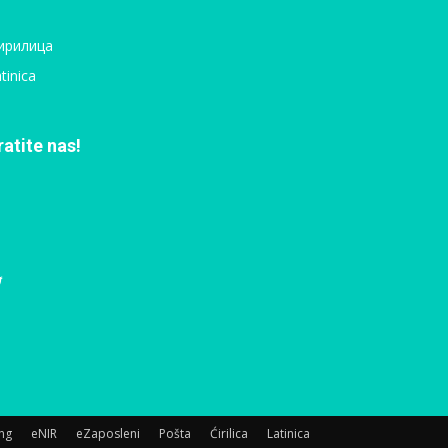
ирилица
tinica
ratite nas!
ing
eNIR
eZaposleni
Pošta
Ćirilica
Latinica