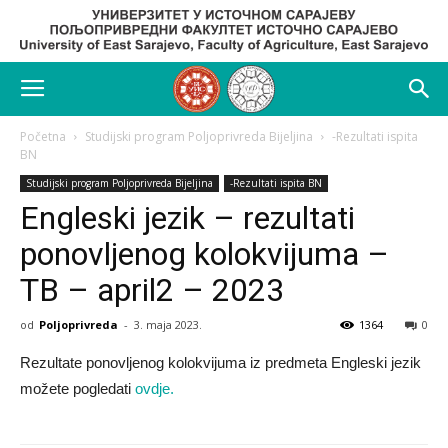
Početna
Studijski program Poljoprivreda Bijeljina
-Rezultati ispita
BN
Studijski program Poljoprivreda Bijeljina
-Rezultati ispita BN
Engleski jezik – rezultati
ponovljenog kolokvijuma –
TB – april2 – 2023
od
Poljoprivreda
-
3. maja 2023.
1364
0
Rezultate ponovljenog kolokvijuma iz predmeta Engleski jezik
možete pogledati
ovdje.