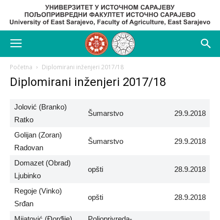
Početna
Diplomirani inženjeri 2017/18
Diplomirani inženjeri 2017/18
Jolović (Branko)
Šumarstvo
29.9.2018
Ratko
Golijan (Zoran)
Šumarstvo
29.9.2018
Radovan
Domazet (Obrad)
opšti
28.9.2018
Ljubinko
Regoje (Vinko)
opšti
28.9.2018
Srđan
Mijatović (Đorđije)
Poljoprivreda-