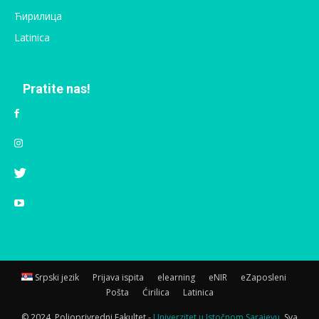
Ћирилица
Latinica
Pratite nas!
Srpski jezik
Prijava ispita
elearning
eNIR
eZaposleni
Pošta
Ćirilica
Latinica
© 2024. Poljoprivredni Fakultet -
Univerzitet u Istočnom Sarajevu.
Sva