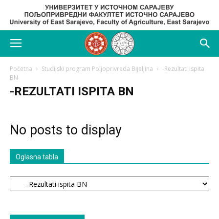
Početna
Studijski program Poljoprivreda Bijeljina
-Rezultati ispita
BN
-REZULTATI ISPITA BN
No posts to display
Oglasna tabla
Oglasna
tabla