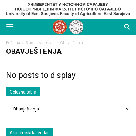
Početna
Studentski servis
Obavještenja
OBAVJEŠTENJA
No posts to display
Oglasna tabla
Oglasna
tabla
Akademski kalendar