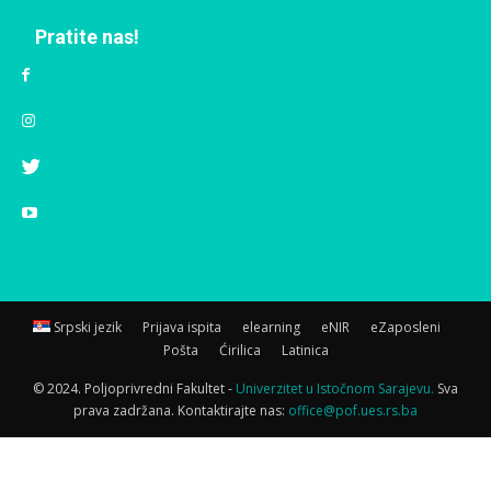
Pratite nas!
Srpski jezik
Prijava ispita
elearning
eNIR
eZaposleni
Pošta
Ćirilica
Latinica
© 2024. Poljoprivredni Fakultet -
Univerzitet u Istočnom Sarajevu.
Sva
prava zadržana. Kontaktirajte nas:
office@pof.ues.rs.ba