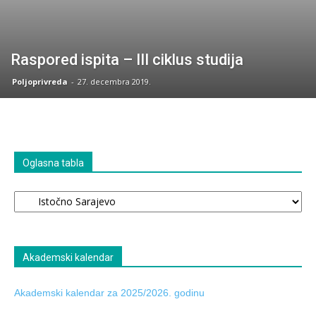
Raspored ispita – III ciklus studija
Poljoprivreda
-
27. decembra 2019.
Oglasna tabla
Oglasna
tabla
Akademski kalendar
Akademski kalendar za 2025/2026. godinu