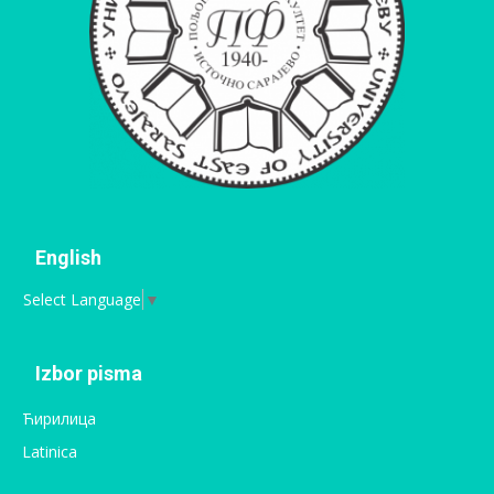
English
Select Language
▼
Izbor pisma
Ћирилица
Latinica