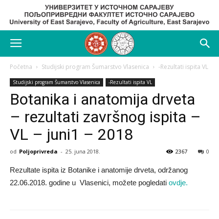
Početna
Studijski program Šumarstvo Vlasenica
-Rezultati ispita VL
Studijski program Šumarstvo Vlasenica
-Rezultati ispita VL
Botanika i anatomija drveta
– rezultati završnog ispita –
VL – juni1 – 2018
od
Poljoprivreda
-
25. juna 2018.
2367
0
Rezultate ispita iz Botanike i anatomije drveta, održanog
22.06.2018. godine u
Vlasenici
, možete pogledati
ovdje.