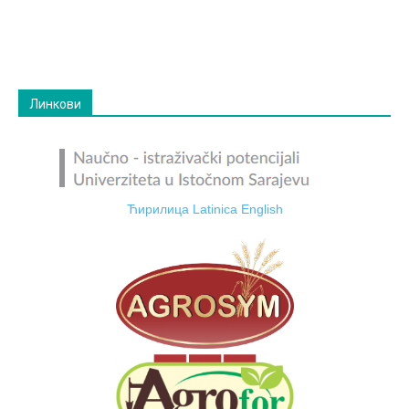
Линкови
Ћирилица
Latinica
English