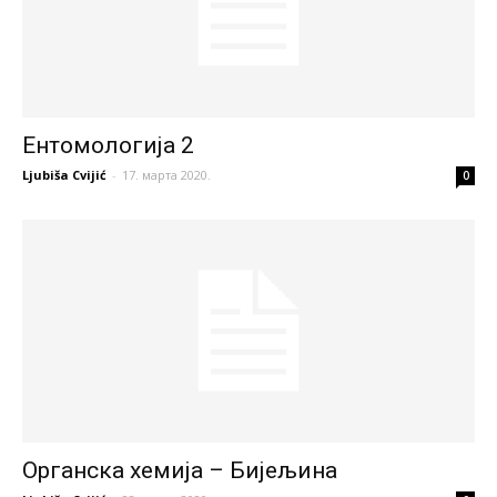
Ентомологија 2
Ljubiša Cvijić
-
17. марта 2020.
0
Органска хемија – Бијељина