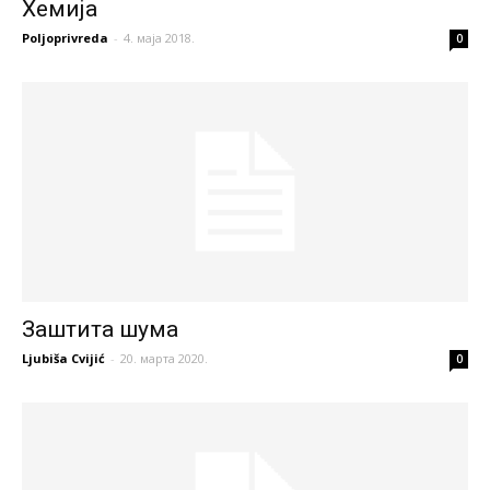
Хемија
Poljoprivreda
-
4. маја 2018.
0
Заштита шума
Ljubiša Cvijić
-
20. марта 2020.
0