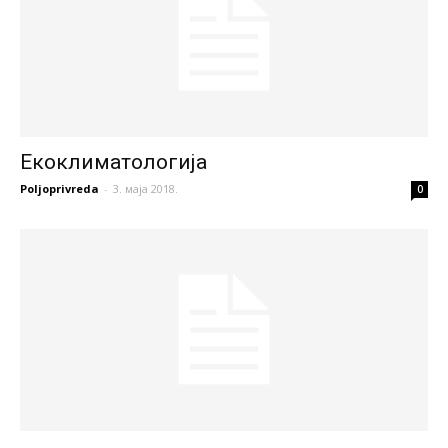
Екоклиматологија
Poljoprivreda
-
3. маја 2018.
0