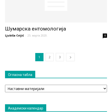
Шумарска ентомологија
Ljubiša Cvijić
-
25. марта 2020.
0
1
2
3
Огласна табла
Огласна
табла
Академски календар