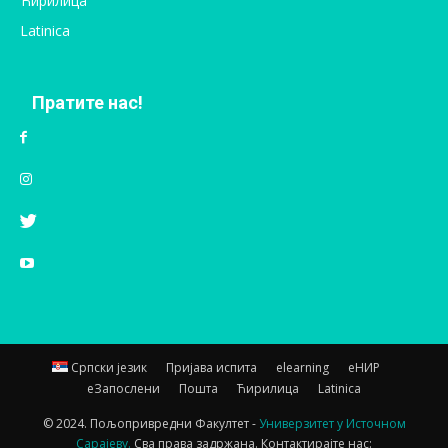
Ћирилица
Latinica
Пратите нас!
Српски језик
Пријава испита
elearning
еНИР
еЗапослени
Пошта
Ћирилица
Latinica
© 2024. Пољопривредни Факултет -
Универзитет у Источном
Сарајеву.
Сва права задржана. Контактирајте нас: