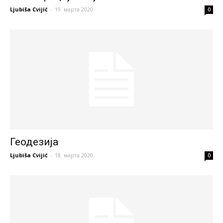
Ljubiša Cvijić
-
19. марта 2020.
0
Геодезија
Ljubiša Cvijić
-
18. марта 2020.
0