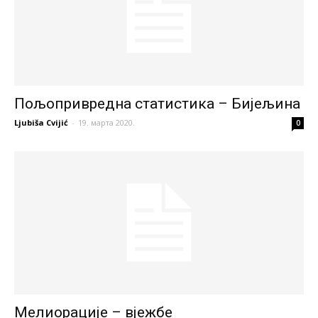
Пољопривредна статистика – Бијељина
Ljubiša Cvijić
-
19. марта 2020.
0
Мелиорације – вјежбе