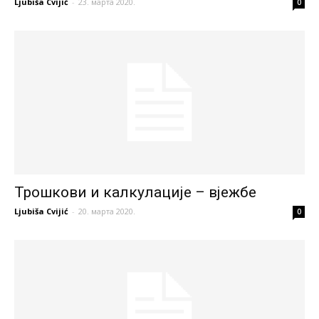
Ljubiša Cvijić
-
23. марта 2020.
0
Трошкови и калкулације – вјежбе
Ljubiša Cvijić
-
20. марта 2020.
0