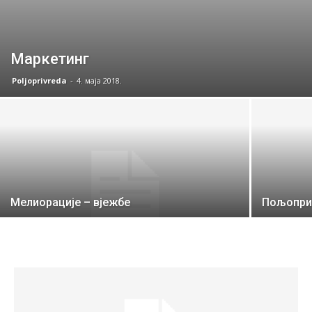
Маркетинг
Poljoprivreda
-
4. маја 2018.
Мелиорације – вјежбе
Пољоприв