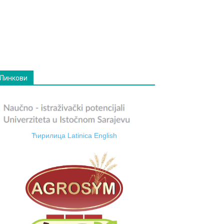
Линкови
Ћирилица
Latinica
English