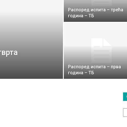
Распоред испита – трећа
година – ТБ
тврта
Распоред испита – прва
година – ТБ
О
т