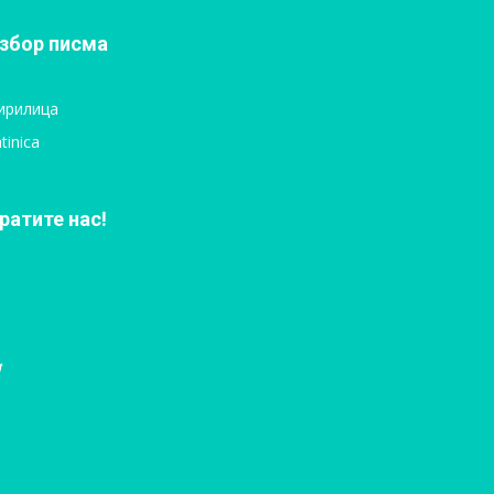
збор писма
ирилица
tinica
ратите нас!