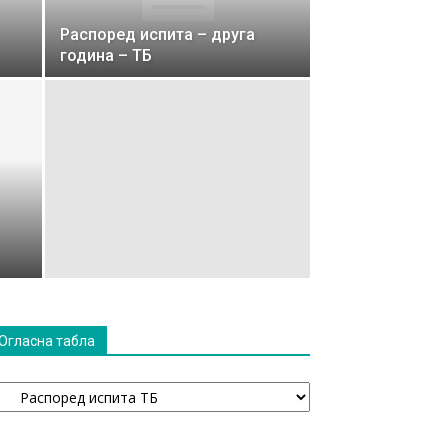
Распоред испита – друга
година – ТБ
Огласна табла
гласна
абла