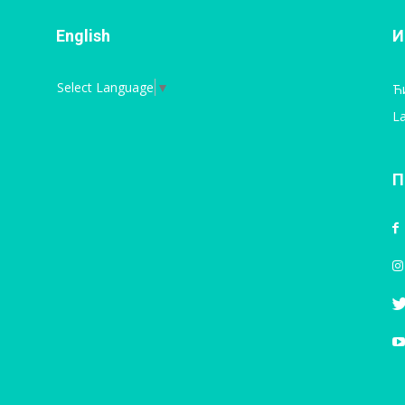
English
И
Select Language
▼
Ћ
La
П