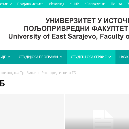
језик
Пријава испита
elearning
еНИР
еЗапослени
Пошта
ИЈЕ
СТУДИЈСКИ ПРОГРАМИ
СТУДЕНТСКИ СЕРВИС
НАУК
 производња Требиње
Распоред испита ТБ
Б