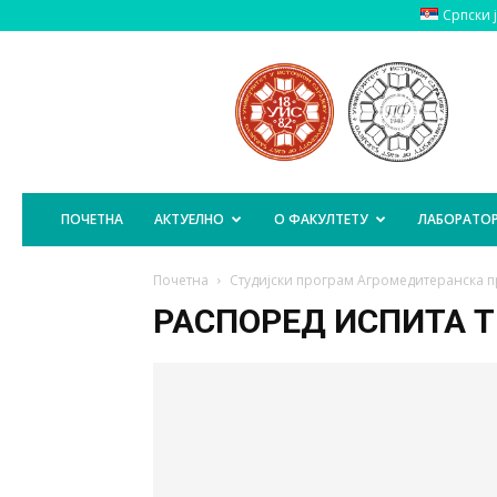
Српски 
Пољопривредни
Факултет
Источно
Сарајево
ПОЧЕТНА
АКТУЕЛНО
О ФАКУЛТЕТУ
ЛАБОРАТОР
Почетна
Студијски програм Агромедитеранска
РАСПОРЕД ИСПИТА Т