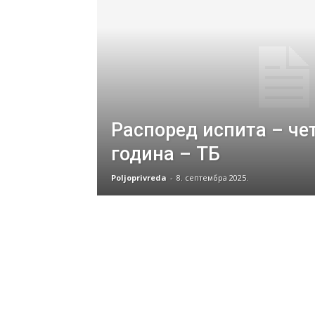
Распоред испита – че
година – ТБ
Poljoprivreda
-
8. септембра 2025.