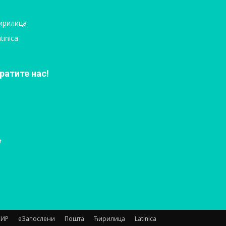
ирилица
tinica
ратите нас!
НИР
еЗапослени
Пошта
Ћирилица
Latinica