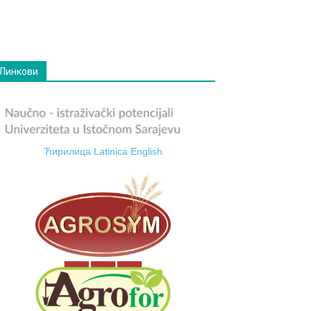
Линкови
Ћирилица
Latinica
English