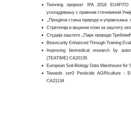
Twinning пројекат IPA 2018 EU4FIT
ускладјивању с правном стечевином Униј
,,Процјена стања природе и управљања 
Стратегија и акциони план за заштиту о
Студија заштите ,,Парк природе Требевић
Biosecurity Enhanced Through Training Ev
Improving biomedical research by auto
(TEATIME) CA20135
European Soil-Biology Data Warehouse for 
Towards zer0 Pesticide AGRIculture : E
CA21134