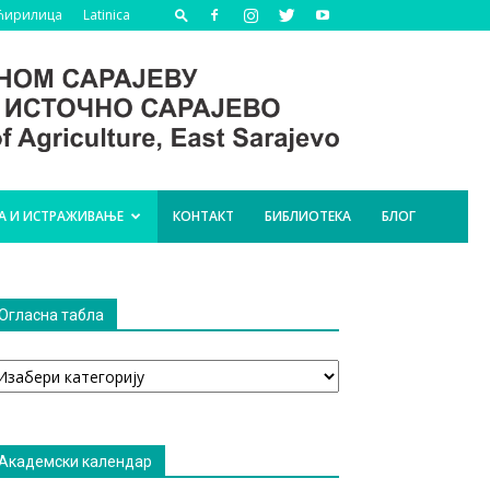
Ћирилица
Latinica
А И ИСТРАЖИВАЊЕ
КОНТАКТ
БИБЛИОТЕКА
БЛОГ
Огласна табла
гласна
абла
Академски календар