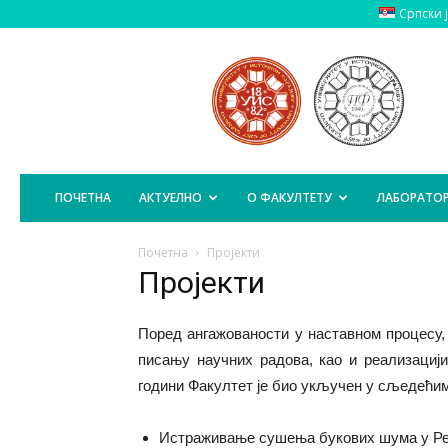
Српски 
Пољопривредни
Факултет
Источно
Сарајево
ПОЧЕТНА
АКТУЕЛНО
О ФАКУЛТЕТУ
ЛАБОРАТОР
Почетна
Пројекти
Пројекти
Поред ангажованости у наставном процесу,
писању научних радова, као и реализацији
години Факултет је био укључен у сљедећим
Истраживање сушења букових шума у Реп