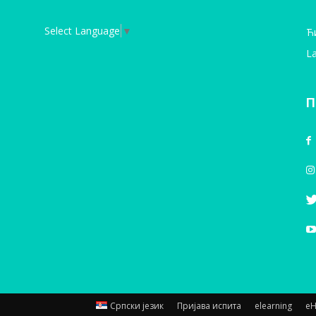
Select Language
▼
Ћ
La
П
Српски језик
Пријава испита
elearning
е