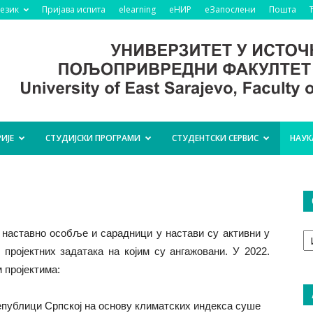
језик
Пријава испита
elearning
еНИР
еЗапослени
Пошта
ИЈЕ
СТУДИЈСКИ ПРОГРАМИ
СТУДЕНТСКИ СЕРВИС
НАУК
О
 наставно особље и сарадници у настави су активни у
т
 пројектних задатака на којим су ангажовани. У 2022.
 пројектима:
ублици Српској на основу климатских индекса суше