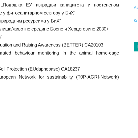
O „Подршка ЕУ изградњи капацитета и постепеном
А
е у фитосанитарном сектору у БиХ“
природним ресурсима у БиХ“
К
колиша/животне средине Босне и Херцеговине 2030+
“
aluation and Raising Awareness (BETTER) CA20103
mated behaviour monitoring in the animal home-cage
Soil Protection (EUdaphobase) CA18237
uropean Network for sustainability (T0P-AGRI-Network)