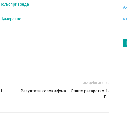
Пољопривреда
А
Шумарство
К
Сљедећи чланак
Н
Резултати колоквијума – Опште ратарство 1-
БН