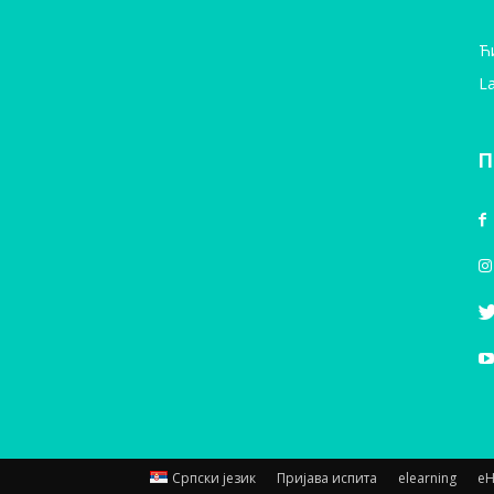
Ћ
La
П
Српски језик
Пријава испита
elearning
е