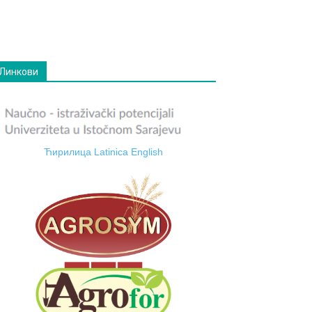
Линкови
Ћирилица
Latinica
English