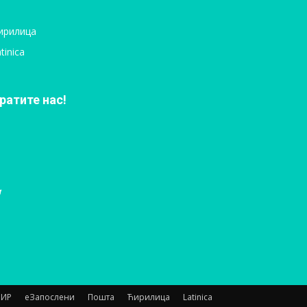
ирилица
tinica
ратите нас!
НИР
еЗапослени
Пошта
Ћирилица
Latinica