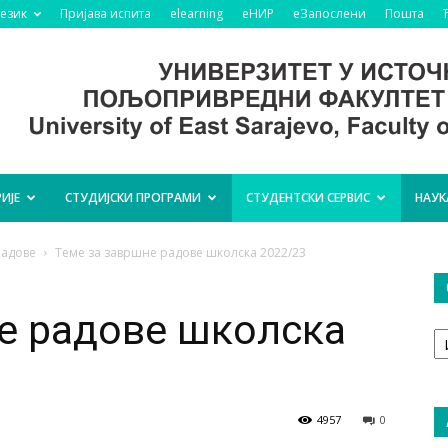
језик
Пријава испита
elearning
еНИР
еЗапослени
Пошта
ИЈЕ
СТУДИЈСКИ ПРОГРАМИ
СТУДЕНТСКИ СЕРВИС
НАУК
радове
Теме за завршне радове школска 2022/23
е радове школска
О
т
4957
0