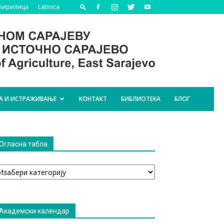
Ћирилица
Latinica
А И ИСТРАЖИВАЊЕ
КОНТАКТ
БИБЛИОТЕКА
БЛОГ
Огласна табла
гласна
абла
Академски календар