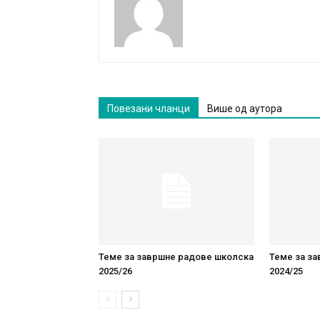
Повезани чланци
Више од аутора
Теме за завршне радове школска
Теме за з
2025/26
2024/25