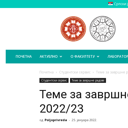
Српски 
Пољопривредни
Факултет
Источно
Сарајево
ПОЧЕТНА
АКТУЕЛНО
О ФАКУЛТЕТУ
ЛАБОРАТОР
Почетна
Студентски сервис
Теме за завршне 
Студентски сервис
Теме за завршне радове
Теме за завршн
2022/23
од
Poljoprivreda
-
25. јануара 2022.