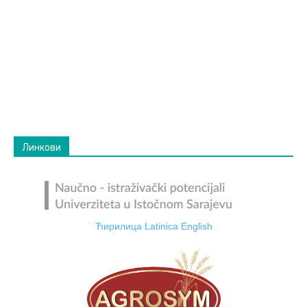
Линкови
Ћирилица
Latinica
English