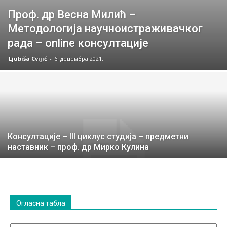
Проф. др Весна Милић –
Методологија научноистраживачког
рада – online консултације
Ljubiša Cvijić
-
6. децембра 2021.
Консултације – III циклус студија – предметни
наставник – проф. др Мирко Кулина
Огласна табла
Огласна