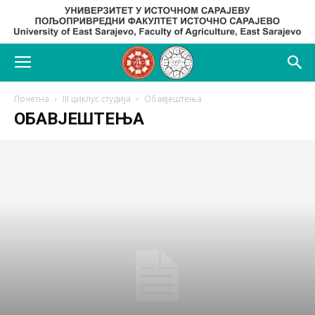
Почетна
III циклус студија
Обавјештења
ОБАВЈЕШТЕЊА