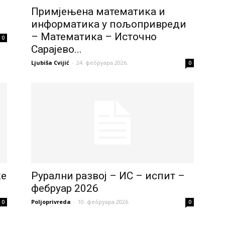
Примјењена математика и
информатика у пољопривреди
– Математика – Источно
0
Сарајево...
Ljubiša Cvijić
-
24. фебруара 2026.
0
ке
Рурални развој – ИС – испит –
фебруар 2026
Poljoprivreda
-
10. фебруара 2026.
0
0