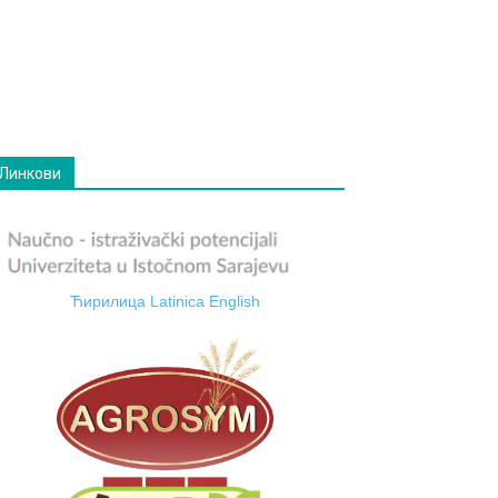
Линкови
Ћирилица
Latinica
English