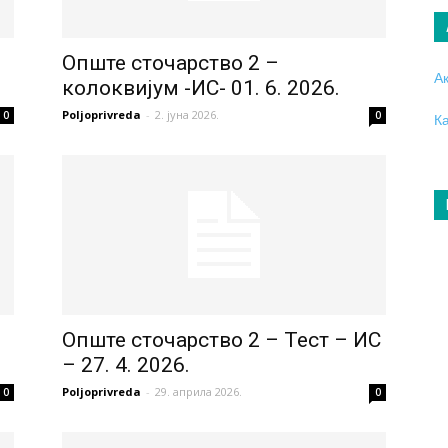
Опште сточарство 2 –
А
колоквијум -ИС- 01. 6. 2026.
Poljoprivreda
-
2. јуна 2026.
0
0
К
Опште сточарство 2 – Тест – ИС
– 27. 4. 2026.
Poljoprivreda
-
29. априла 2026.
0
0