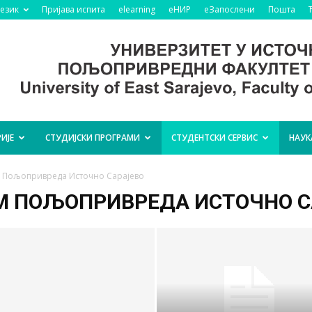
језик
Пријава испита
elearning
еНИР
еЗапослени
Пошта
ИЈЕ
СТУДИЈСКИ ПРОГРАМИ
СТУДЕНТСКИ СЕРВИС
НАУК
м Пољопривреда Источно Сарајево
М ПОЉОПРИВРЕДА ИСТОЧНО С