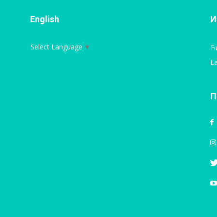
English
И
Select Language
▼
Ћ
La
П