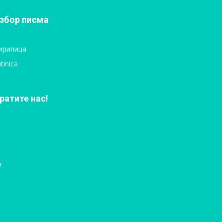
збор писма
ирилица
tinica
ратите нас!