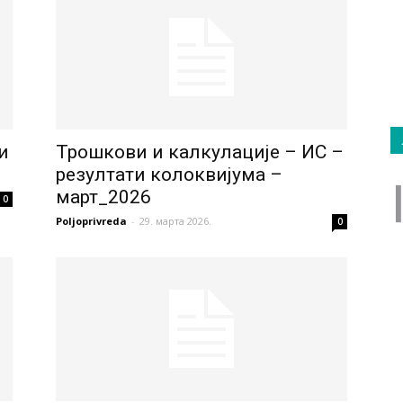
и
Трошкови и калкулације – ИС –
резултати колоквијума –
март_2026
0
Poljoprivreda
-
29. марта 2026.
0