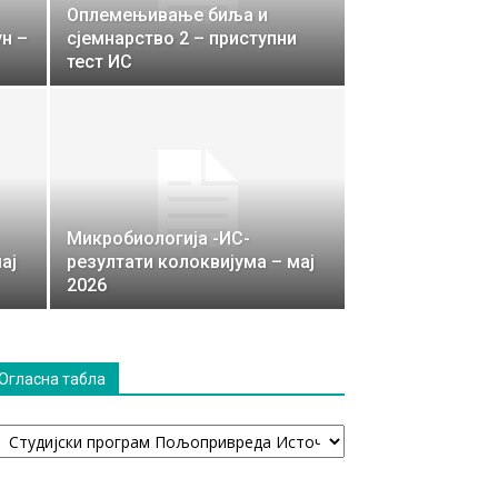
Оплемењивање биља и
ун –
сјемнарство 2 – приступни
тест ИС
Микробиологија -ИС-
ај
резултати колоквијума – мај
2026
Огласна табла
гласна
абла