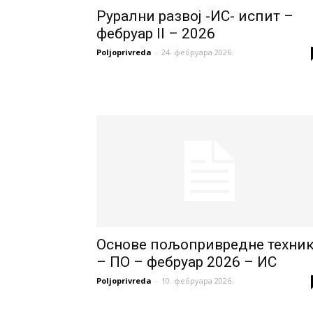
Рурални развој -ИС- испит –
фебруар II – 2026
Poljoprivreda
-
24. фебруара 2026.
Основе пољопривредне техни
– ПО – фебруар 2026 – ИС
Poljoprivreda
-
10. фебруара 2026.