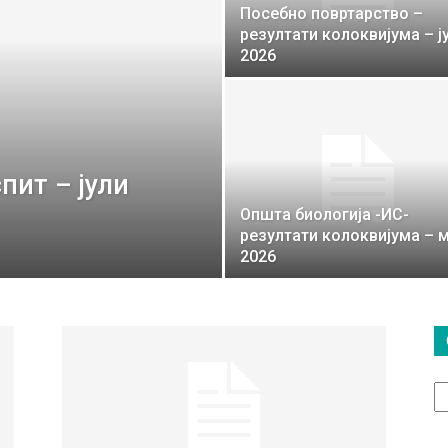
Посебно повртарство –
резултати колоквијума – ј
2026
пит – јули
Општа биологија -ИС-
резултати колоквијума – м
2026
О
т