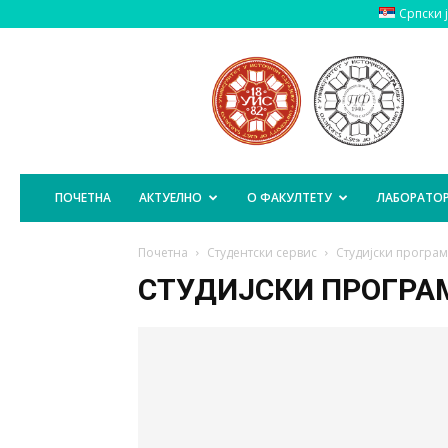
Српски 
Пољопривредни
Факултет
Источно
Сарајево
ПОЧЕТНА
АКТУЕЛНО
О ФАКУЛТЕТУ
ЛАБОРАТОР
Почетна
Студентски сервис
Студијски програ
СТУДИЈСКИ ПРОГРА