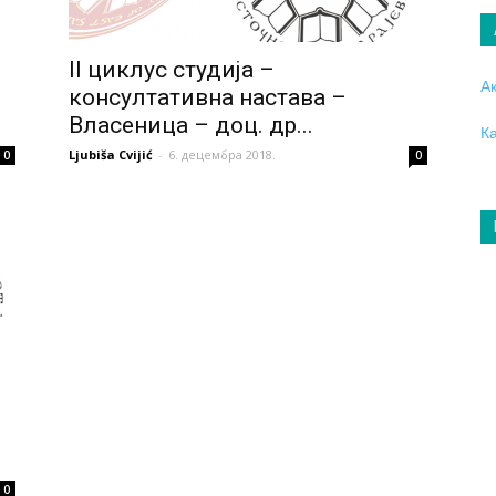
II циклус студија –
А
консултативна настава –
Власеница – доц. др...
К
Ljubiša Cvijić
-
6. децембра 2018.
0
0
0