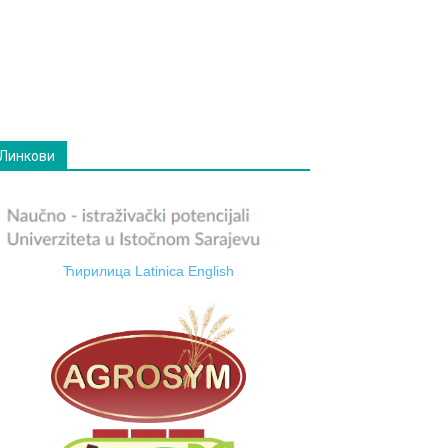
Линкови
Ћирилица
Latinica
English