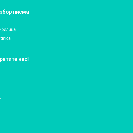
збор писма
ирилица
tinica
ратите нас!