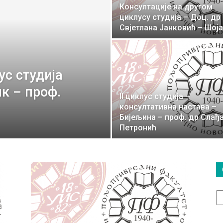
Консултације на другом
циклусу студија – Доц. др
Свјетлана Јанковић – Шоја
ус студија
к – проф.
II циклус студија –
консултативна настава –
Бијељина – проф. др Слађ
Петронић
О
т