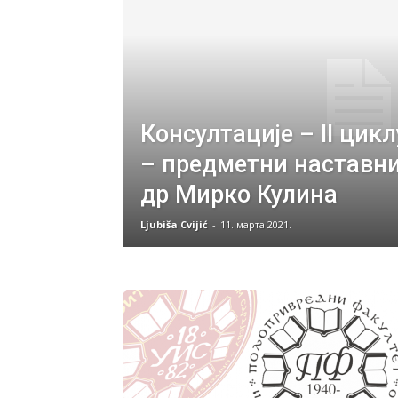
Консултације – II цикл
– предметни наставни
др Мирко Кулина
Ljubiša Cvijić
-
11. марта 2021.