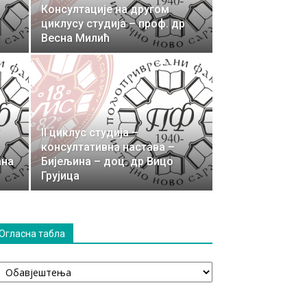
Консултације на другом
циклусу студија – проф. др
Весна Милић
II циклус студија –
консултативна настава –
ана
Бијељина – доц. др Вицо
Грујица
Огласна табла
гласна
абла