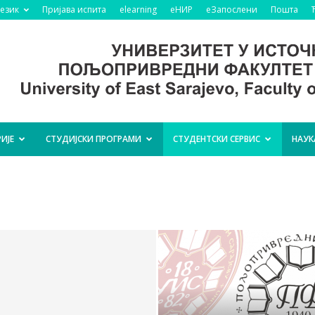
језик
Пријава испита
elearning
еНИР
еЗапослени
Пошта
ИЈЕ
СТУДИЈСКИ ПРОГРАМИ
СТУДЕНТСКИ СЕРВИС
НАУК