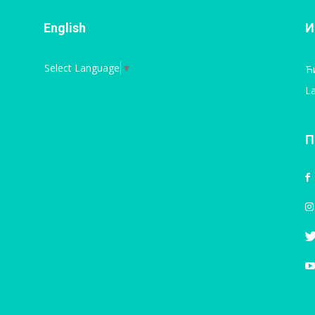
English
И
Select Language
▼
Ћ
La
П