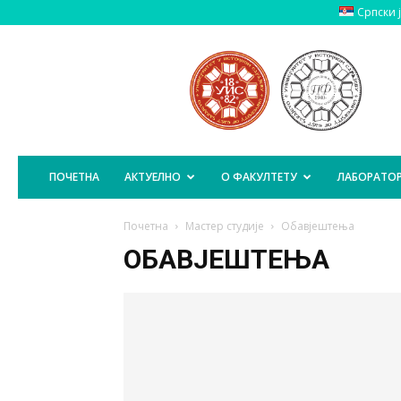
Српски 
Пољопривредни
Факултет
Источно
Сарајево
ПОЧЕТНА
АКТУЕЛНО
О ФАКУЛТЕТУ
ЛАБОРАТОР
Почетна
Мастер студије
Обавјештења
ОБАВЈЕШТЕЊА