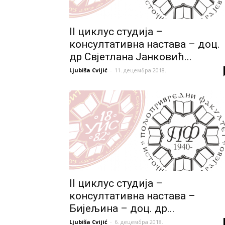
II циклус студија –
консултативна настава – доц.
др Свјетлана Јанковић...
Ljubiša Cvijić
-
11. децембра 2018.
II циклус студија –
консултативна настава –
Бијељина – доц. др...
Ljubiša Cvijić
-
6. децембра 2018.