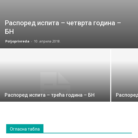
Распоред испита – четврта година –
БН
Poljoprivreda
-
10. априла 2018.
Распоред испита – трећа година – БН
Распоред
Огласна табла