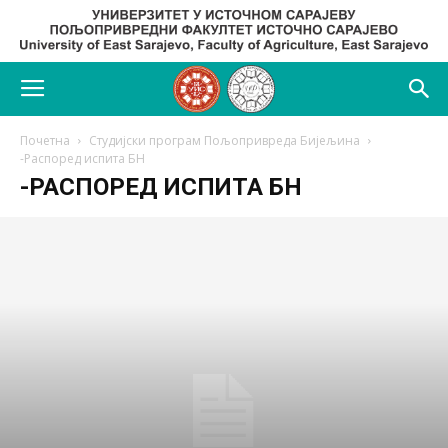
Почетна
Студијски програм Пољопривреда Бијељина
-Распоред испита БН
-РАСПОРЕД ИСПИТА БН