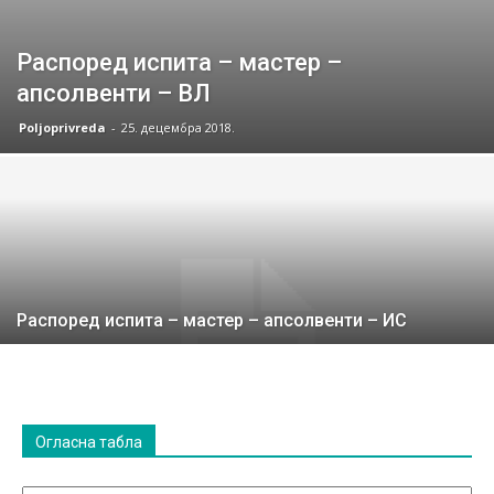
Распоред испита – мастер –
апсолвенти – ВЛ
Poljoprivreda
-
25. децембра 2018.
Распоред испита – мастер – апсолвенти – ИС
Огласна табла
Огласна