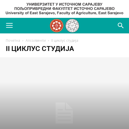
Почетна
Апсолвенти
II циклус студија
II ЦИКЛУС СТУДИЈА