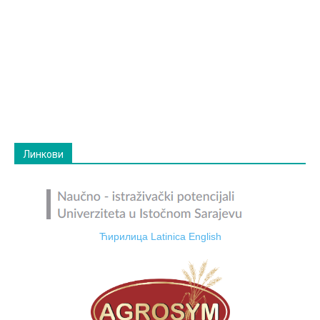
Линкови
Ћирилица
Latinica
English