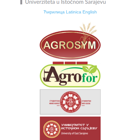
Ћирилица
Latinica
English