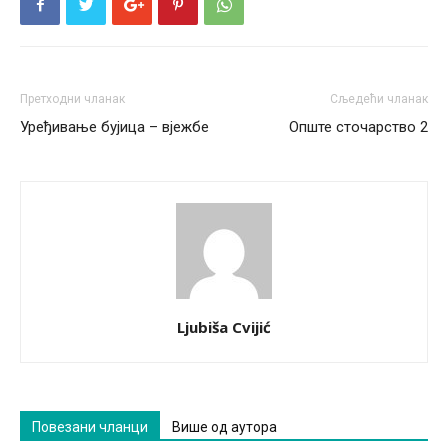
Претходни чланак
Сљедећи чланак
Уређивање бујица – вјежбе
Опште сточарство 2
Ljubiša Cvijić
Повезани чланци
Више од аутора