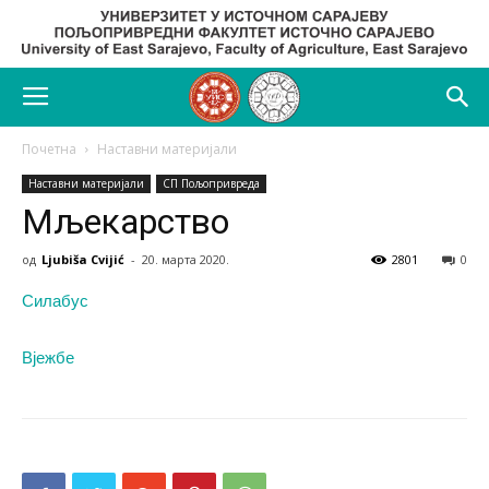
Почетна
Наставни материјали
Наставни материјали
СП Пољопривреда
Мљекарство
од
Ljubiša Cvijić
-
20. марта 2020.
2801
0
Силабус
Вјежбе