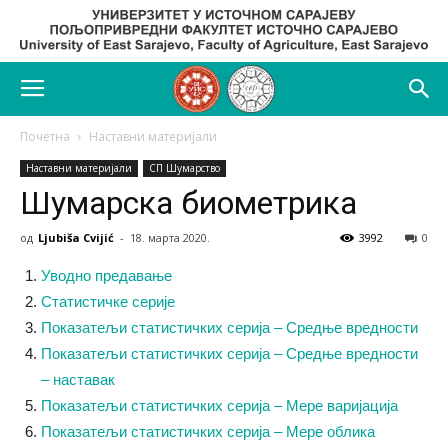
Почетна
Наставни материјали
Наставни материјали
СП Шумарство
Шумарска биометрика
од
Ljubiša Cvijić
-
18. марта 2020.
3992
0
Уводно предавање
Статистичке серије
Показатељи статистичких серија – Средње вредности
Показатељи статистичких серија – Средње вредности
– наставак
Показатељи статистичких серија – Мере варијација
Показатељи статистичких серија – Мере облика