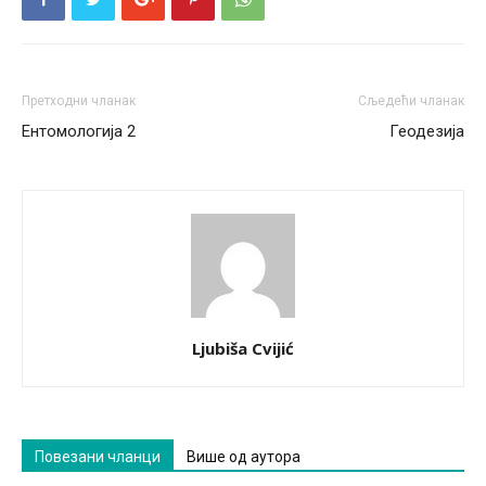
Претходни чланак
Сљедећи чланак
Ентомологија 2
Геодезија
Ljubiša Cvijić
Повезани чланци
Више од аутора