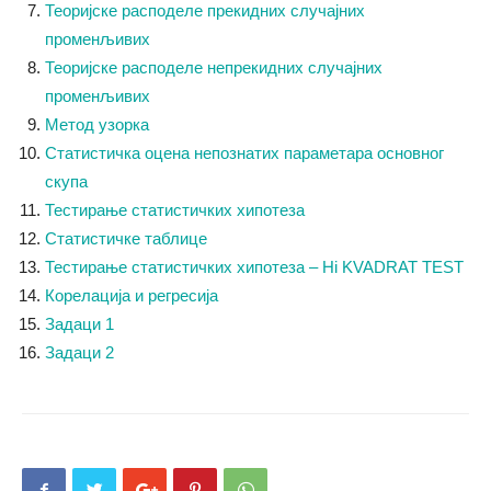
Теоријске расподеле прекидних случајних
променљивих
Теоријске расподеле непрекидних случајних
променљивих
Метод узорка
Статистичка оцена непознатих параметара основног
скупа
Тестирање статистичких хипотеза
Статистичке таблице
Тестирање статистичких хипотеза – Hi KVADRAT TEST
Корелација и регресија
Задаци 1
Задаци 2