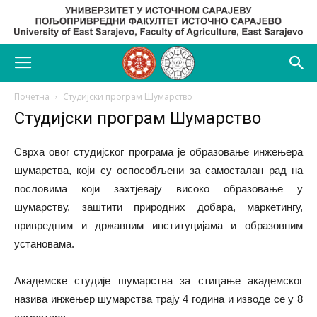
Почетна
Студијски програм Шумарство
Студијски програм Шумарство
Сврха овог студијског програма је образовање инжењера
шумарства, који су оспособљени за самосталан рад на
пословима који захтјевају високо образовање у
шумарству, заштити природних добара, маркетингу,
привредним и државним институцијама и образовним
установама.
Академске студије шумарства за стицање академског
назива инжењер шумарства трају 4 година и изводе се у 8