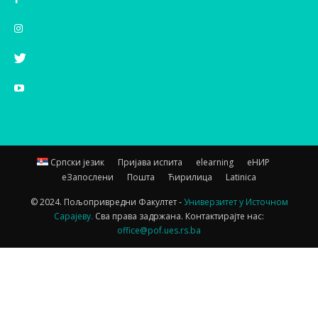
Српски језик
Пријава испита
elearning
еНИР
еЗапослени
Пошта
Ћирилица
Latinica
© 2024. Пољопривредни Факултет -
Универзитет у Источном
Сарајеву.
Сва права задржана. Контактирајте нас:
office@pof.ues.rs.ba