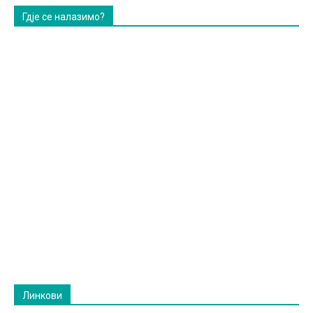
Гдје се налазимо?
Линкови