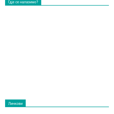
Гдје се налазимо?
Линкови