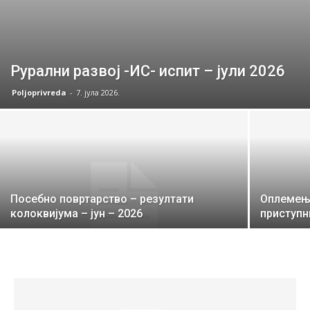
Рурални развој -ИС- испит – јули 2026
Poljoprivreda
-
7. јула 2026.
Посебно повртарство – резултати
Оплемењи
колоквијума – јун – 2026
приступн