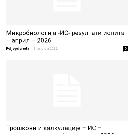
Микробиологија -ИС- резултати испита
– април – 2026
Poljoprivreda
-
9. априла 2026.
0
Трошкови и калкулације – ИС –