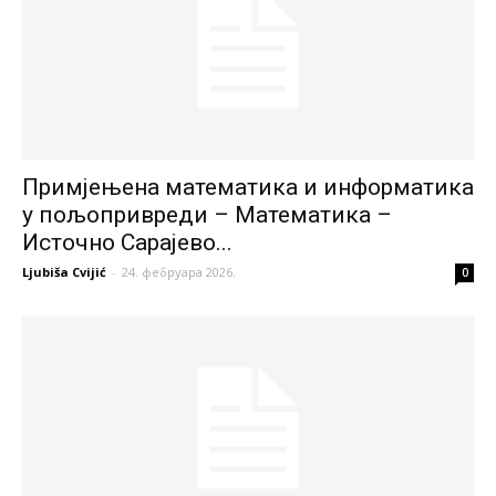
Примјењена математика и информатика
у пољопривреди – Математика –
Источно Сарајево...
Ljubiša Cvijić
-
24. фебруара 2026.
0