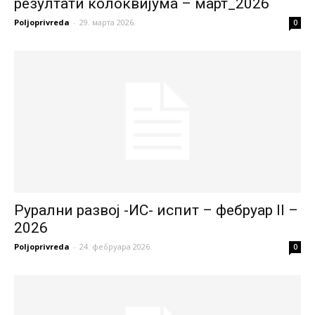
резултати колоквијума – март_2026
Poljoprivreda
-
29. марта 2026.
0
Рурални развој -ИС- испит – фебруар II –
2026
Poljoprivreda
-
24. фебруара 2026.
0