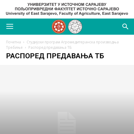
Почетна
Студијски програм Агромедитеранска производња
Требиње
Распоред предавања ТБ
РАСПОРЕД ПРЕДАВАЊА ТБ