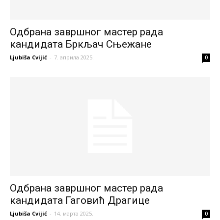
Одбрана завршног мастер рада
кандидата Бркљач Сњежане
Ljubiša Cvijić
-
7. априла 2025.
0
Одбрана завршног мастер рада
кандидата Гаговић Драгице
Ljubiša Cvijić
-
14. марта 2025.
0