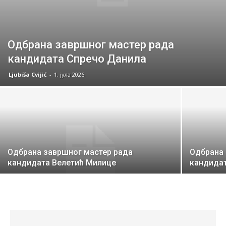
Одбрана завршног мастер рада
кандидата Спречо Данила
Ljubiša Cvijić
-
1. јула 2026.
Одбрана завршног мастер рада
Одбрана 
кандидата Велетић Милице
кандида