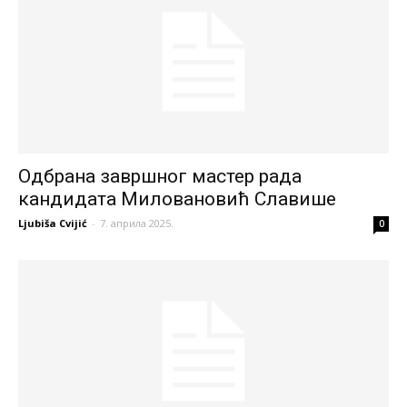
Одбрана завршног мастер рада
кандидата Миловановић Славише
Ljubiša Cvijić
-
7. априла 2025.
0