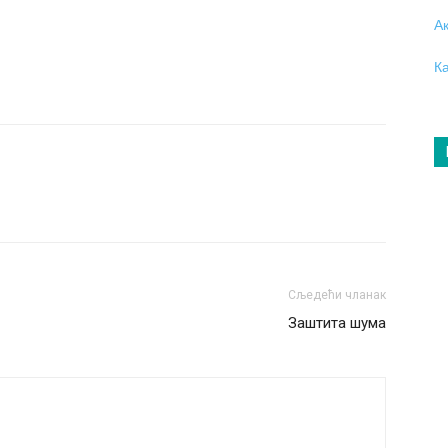
А
К
Сљедећи чланак
Заштита шума