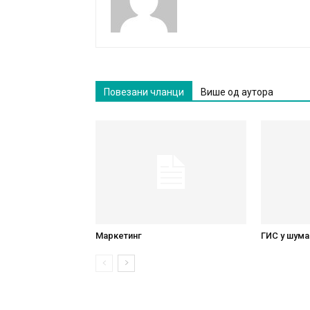
Повезани чланци
Више од аутора
Маркетинг
ГИС у шума