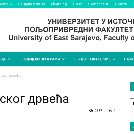
језик
Пријава испита
elearning
еНИР
еЗапослени
Пошта
ИЈЕ
СТУДИЈСКИ ПРОГРАМИ
СТУДЕНТСКИ СЕРВИС
НАУК
ског дрвећа
ског дрвећа
О
т
2857
0