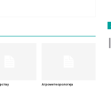
рству
Агрометеорологија