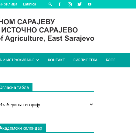
Ћирилица
Latinica
А И ИСТРАЖИВАЊЕ
КОНТАКТ
БИБЛИОТЕКА
БЛОГ
Огласна табла
гласна
абла
Академски календар