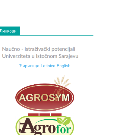
Линкови
Ћирилица
Latinica
English