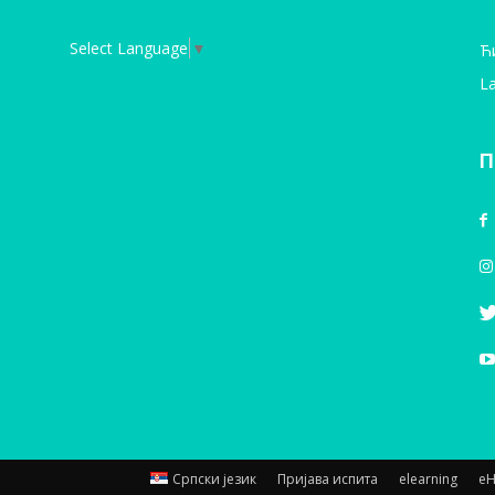
Select Language
▼
Ћ
La
П
Српски језик
Пријава испита
elearning
е