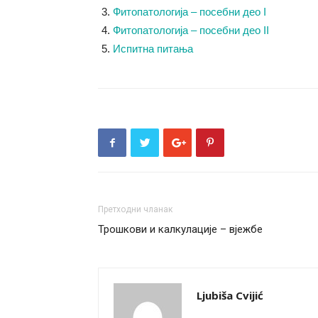
Фитопатологија – посебни део I
Фитопатологија – посебни део II
Испитна питања
Претходни чланак
Трошкови и калкулације – вјежбе
Ljubiša Cvijić