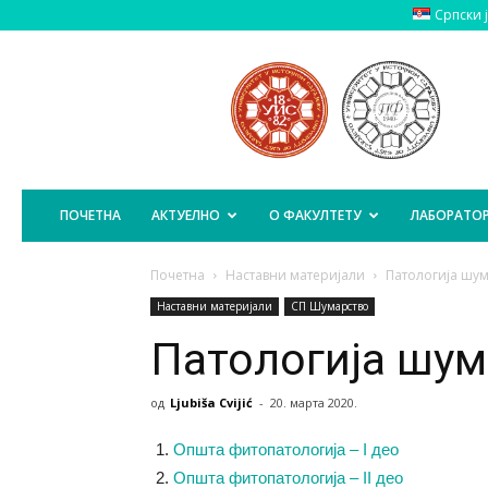
Српски 
Пољопривредни
Факултет
Источно
Сарајево
ПОЧЕТНА
АКТУЕЛНО
О ФАКУЛТЕТУ
ЛАБОРАТОР
Почетна
Наставни материјали
Патологија шум
Наставни материјали
СП Шумарство
Патологија шум
од
Ljubiša Cvijić
-
20. марта 2020.
Општа фитопатологија – I део
Општа фитопатологија – II део