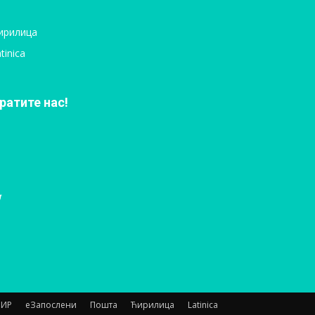
ирилица
tinica
ратите нас!
НИР
еЗапослени
Пошта
Ћирилица
Latinica