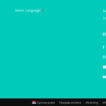
Select Language
▼
Ћ
La
П
Српски језик
Пријава испита
elearning
е