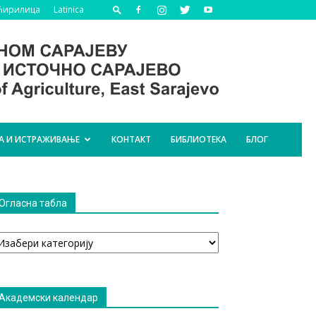
Ћирилица
Latinica
А И ИСТРАЖИВАЊЕ
КОНТАКТ
БИБЛИОТЕКА
БЛОГ
Огласна табла
гласна
абла
Академски календар