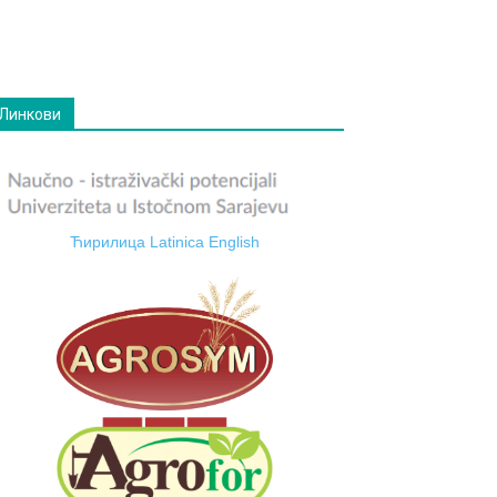
Линкови
Ћирилица
Latinica
English