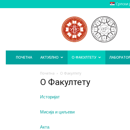
Српски 
Пољопривредни
Факултет
Источно
Сарајево
ПОЧЕТНА
АКТУЕЛНО
О ФАКУЛТЕТУ
ЛАБОРАТОР
Почетна
О Факултету
О Факултету
Историјат
Мисија и циљеви
Акта