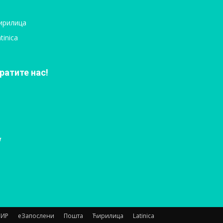
ирилица
tinica
ратите нас!
НИР
еЗапослени
Пошта
Ћирилица
Latinica