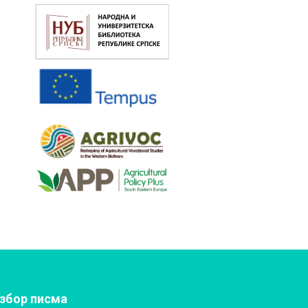
збор писма