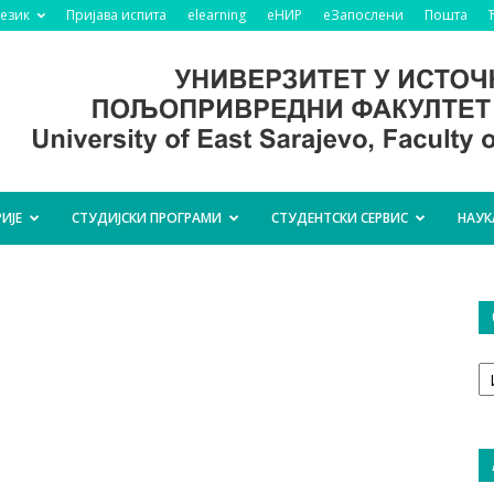
језик
Пријава испита
elearning
еНИР
еЗапослени
Пошта
ИЈЕ
СТУДИЈСКИ ПРОГРАМИ
СТУДЕНТСКИ СЕРВИС
НАУК
О
т