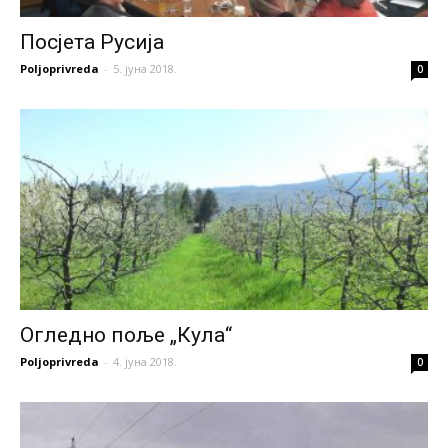
Посјета Русија
Poljoprivreda
-
5. јуна 2018.
0
Огледно поље „Кула“
Poljoprivreda
-
4. јуна 2018.
0