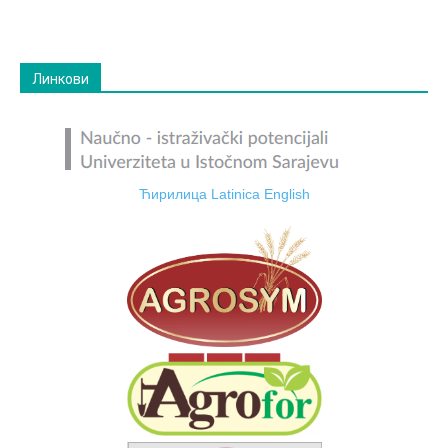
Линкови
Ћирилица
Latinica
English