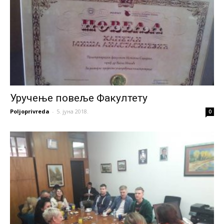
Уручење повеље Факултету
Poljoprivreda
-
5. јуна 2018.
0