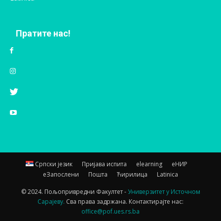
Пратите нас!
Српски језик
Пријава испита
elearning
еНИР
еЗапослени
Пошта
Ћирилица
Latinica
© 2024. Пољопривредни Факултет -
Универзитет у Источном
Сарајеву.
Сва права задржана. Контактирајте нас:
office@pof.ues.rs.ba