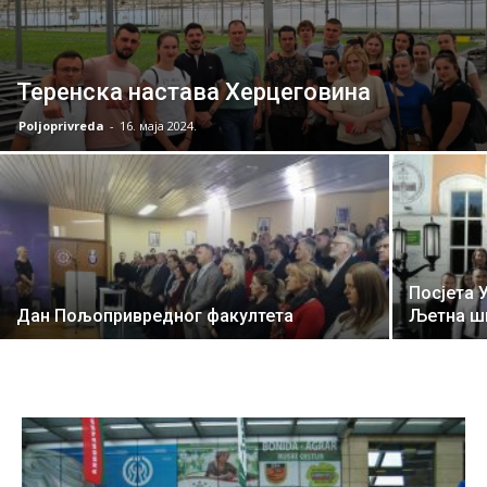
Теренска настава Херцеговина
Poljoprivreda
-
16. маја 2024.
Посјета 
Дан Пољопривредног факултета
Љетна ш