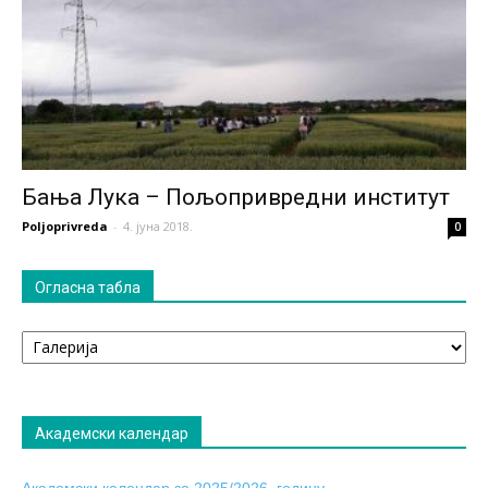
Бања Лука – Пољопривредни институт
Poljoprivreda
-
4. јуна 2018.
0
Огласна табла
Огласна
табла
Академски календар
Академски календар за 2025/2026. годину