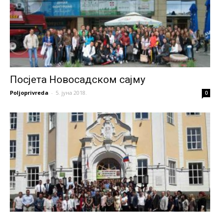
Посјета Новосадском сајму
Poljoprivreda
-
5. јуна 2018.
0