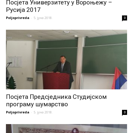
Посјета Универзитету у Вороњежу –
Русија 2017
Poljoprivreda
-
5. јуна 2018.
0
Посјета Предсједника Студијском
програму шумарство
Poljoprivreda
-
5. јуна 2018.
0