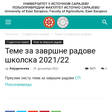
Почетна
Студентски сервис
Теме за завршне радове
Студентски сервис
Теме за завршне радове
Теме за завршне радове
школска 2021/22
од
Poljoprivreda
-
29. децембра 2022.
3671
0
Преузми листу тема за завршне радове
СП
Пољопривреда