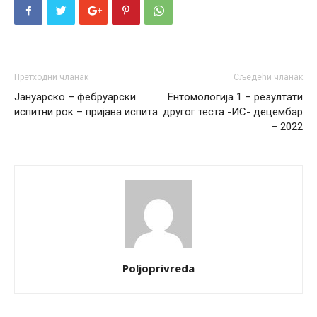
Претходни чланак
Сљедећи чланак
Јануарско – фебруарски
Ентомологија 1 – резултати
испитни рок – пријава испита
другог теста -ИС- децембар
– 2022
Poljoprivreda