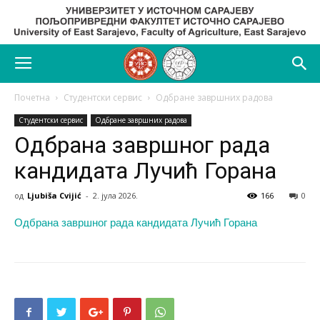
Почетна
Студентски сервис
Одбране завршних радова
Студентски сервис
Одбране завршних радова
Одбрана завршног рада
кандидата Лучић Горана
од
Ljubiša Cvijić
-
2. јула 2026.
166
0
Одбрана завршног рада кандидата Лучић Горана