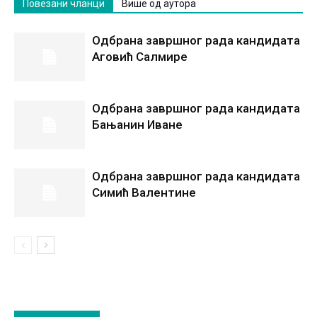
Повезани чланци
Више од аутора
Одбрана завршног рада кандидата
Аговић Салмире
Одбрана завршног рада кандидата
Бањанин Иване
Одбрана завршног рада кандидата
Симић Валентине