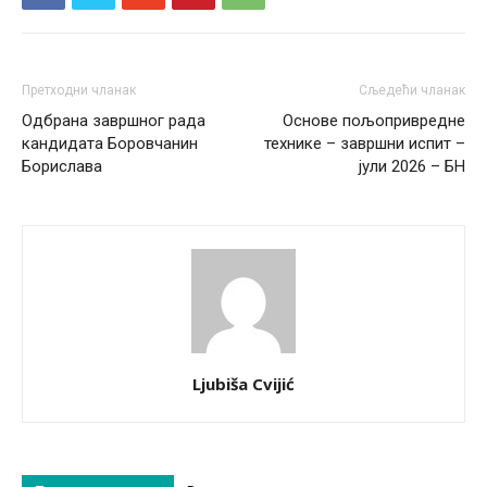
Претходни чланак
Сљедећи чланак
Одбрана завршног рада
Основе пољопривредне
кандидата Боровчанин
технике – завршни испит –
Борислава
јули 2026 – БН
Ljubiša Cvijić