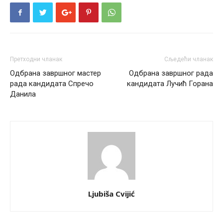
Претходни чланак
Сљедећи чланак
Одбрана завршног мастер
Одбрана завршног рада
рада кандидата Спречо
кандидата Лучић Горана
Данила
Ljubiša Cvijić