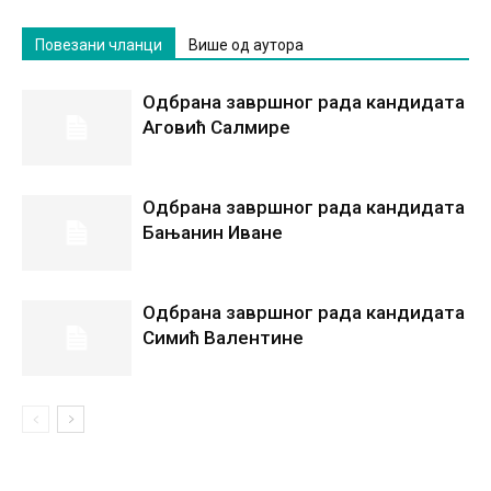
Повезани чланци
Више од аутора
Одбрана завршног рада кандидата
Аговић Салмире
Одбрана завршног рада кандидата
Бањанин Иване
Одбрана завршног рада кандидата
Симић Валентине