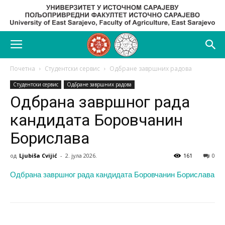
Почетна
Студентски сервис
Одбране завршних радова
Студентски сервис
Одбране завршних радова
Одбрана завршног рада
кандидата Боровчанин
Борислава
од
Ljubiša Cvijić
-
2. јула 2026.
161
0
Одбрана завршног рада кандидата Боровчанин Борислава