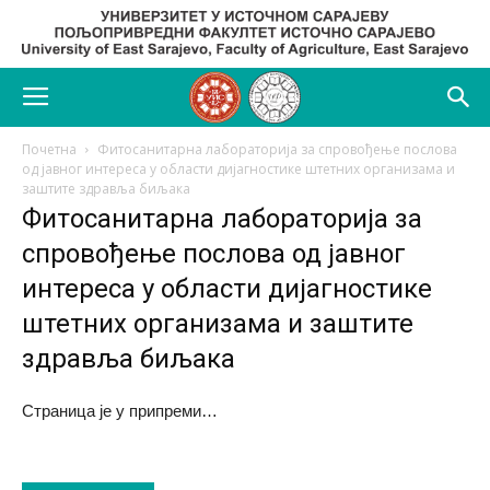
Почетна
Фитосанитарна лабораторија за спровођење послова
од јавног интереса у области дијагностике штетних организама и
заштите здравља биљака
Фитосанитарна лабораторија за
спровођење послова од јавног
интереса у области дијагностике
штетних организама и заштите
здравља биљака
Страница је у припреми…