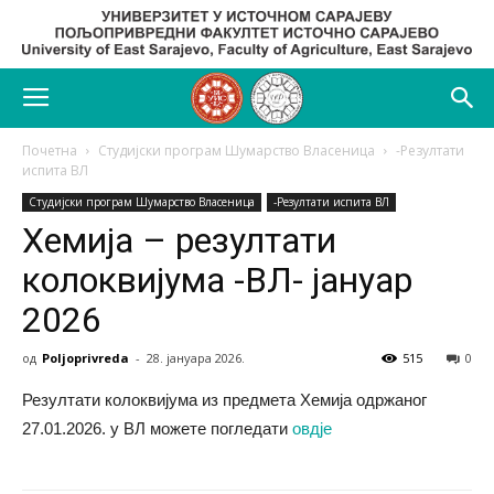
Почетна
Студијски програм Шумарство Власеница
-Резултати
испита ВЛ
Студијски програм Шумарство Власеница
-Резултати испита ВЛ
Хемија – резултати
колоквијума -ВЛ- јануар
2026
од
Poljoprivreda
-
28. јануара 2026.
515
0
Резултати колоквијума из предмета Хемија одржаног
27.01.2026. у ВЛ можете погледати
овдје