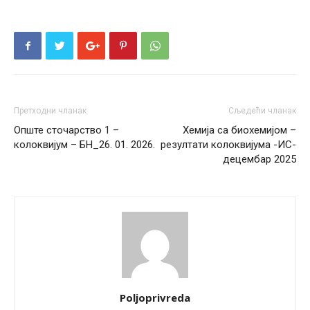
Претходни чланак
Сљедећи чланак
Опште сточарство 1 –
Хемија са биохемијом –
колоквијум – БН_26. 01. 2026.
резултати колоквијума -ИС-
децембар 2025
Poljoprivreda