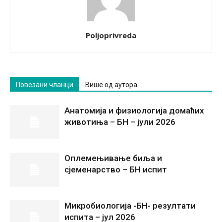
Poljoprivreda
Повезани чланци
Више од аутора
Анатомија и физиологија домаћих
животиња – БН – јули 2026
Оплемењивање биља и
сјеменарство – БН испит
Микробиологија -БН- резултати
испита – јул 2026