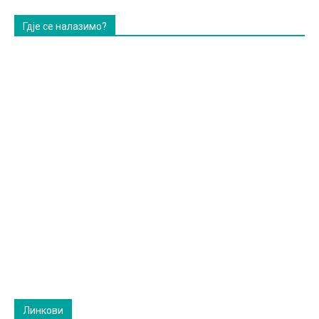
Гдје се налазимо?
Линкови