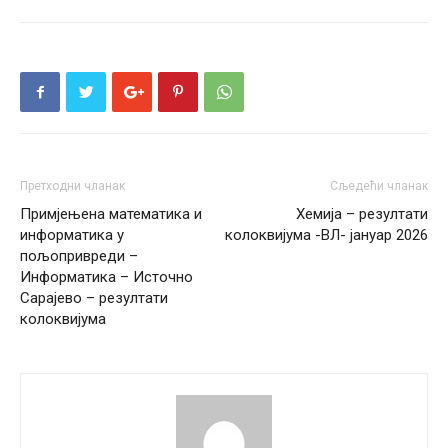
Претходни чланак
Сљедећи чланак
Примјењена математика и
Хемија – резултати
информатика у
колоквијума -ВЛ- јануар 2026
пољопривреди –
Информатика – Источно
Сарајево – резултати
колоквијума