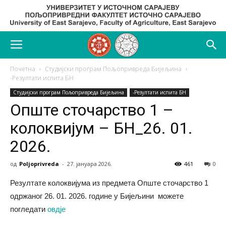
Почетна
Студијски програм Пољопривреда Бијељина
-Резултати испита БН
Студијски програм Пољопривреда Бијељина
-Резултати испита БН
Опште сточарство 1 –
колоквијум – БН_26. 01.
2026.
од
Poljoprivreda
-
27. јануара 2026.
461
0
Резултате колоквијума из предмета Опште сточарство 1
одржанoг 26. 01. 2026. године у Бијељини можете
погледати
овдје