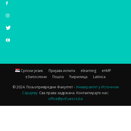
Српски језик
Пријава испита
elearning
еНИР
еЗапослени
Пошта
Ћирилица
Latinica
© 2024. Пољопривредни Факултет -
Универзитет у Источном
Сарајеву.
Сва права задржана. Контактирајте нас:
office@pof.ues.rs.ba