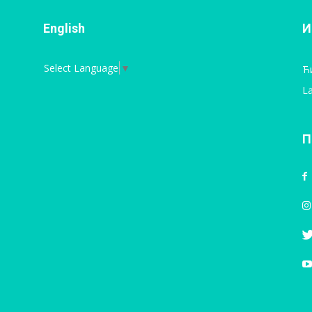
English
И
Select Language
▼
Ћ
La
П