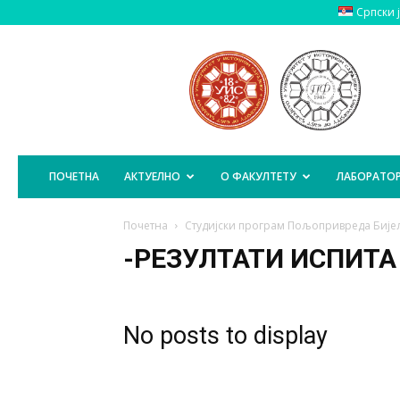
Српски 
Пољопривредни
Факултет
Источно
Сарајево
ПОЧЕТНА
АКТУЕЛНО
О ФАКУЛТЕТУ
ЛАБОРАТОР
Почетна
Студијски програм Пољопривреда Биј
-РЕЗУЛТАТИ ИСПИТА
No posts to display