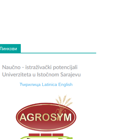
Линкови
Ћирилица
Latinica
English