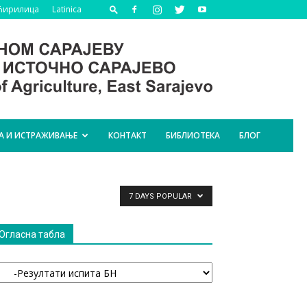
Ћирилица
Latinica
А И ИСТРАЖИВАЊЕ
КОНТАКТ
БИБЛИОТЕКА
БЛОГ
7 DAYS POPULAR
Огласна табла
гласна
абла