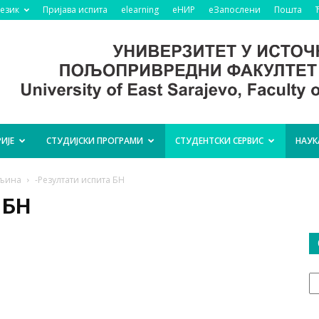
језик
Пријава испита
elearning
еНИР
еЗапослени
Пошта
ИЈЕ
СТУДИЈСКИ ПРОГРАМИ
СТУДЕНТСКИ СЕРВИС
НАУК
ељина
-Резултати испита БН
 БН
О
т