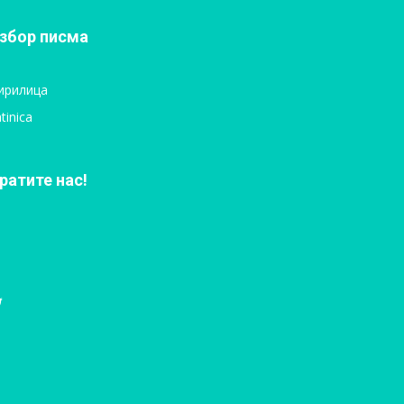
збор писма
ирилица
tinica
ратите нас!