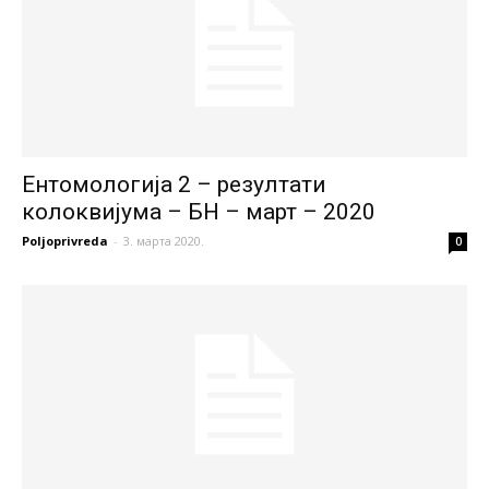
Ентомологија 2 – резултати
колоквијума – БН – март – 2020
Poljoprivreda
-
3. марта 2020.
0