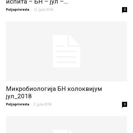
испита – БН – јул –...
Poljoprivreda
-
12. јула 2018.
0
Микробиологија БН колоквијум
јул_2018
Poljoprivreda
-
2. јула 2018.
0