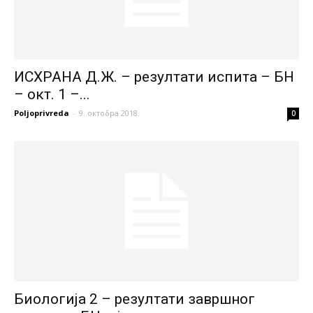
ИСХРАНА Д.Ж. – резултати испита – БН
– окт. 1 –...
Poljoprivreda
-
9. октобра 2018.
0
Биологија 2 – резултати завршног