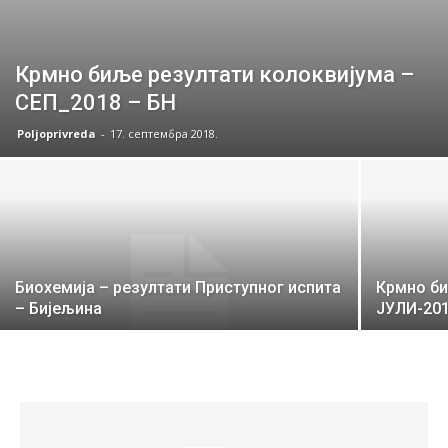
Крмно биље резултати колоквијума –
СЕП_2018 – БН
Poljoprivreda
-
17. септембра 2018.
Биохемија – резултати Приступног испита
Крмно би
– Бијељина
ЈУЛИ-20