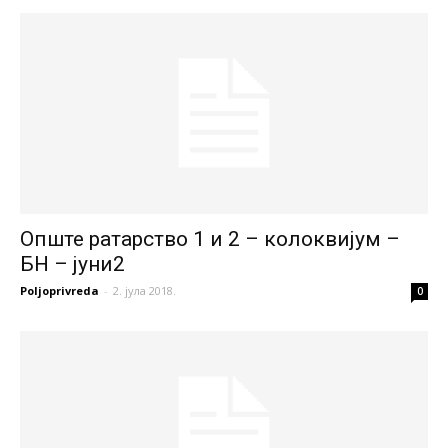
Опште ратарство 1 и 2 – колоквијум –
БН – јуни2
Poljoprivreda
-
2. јула 2018.
0