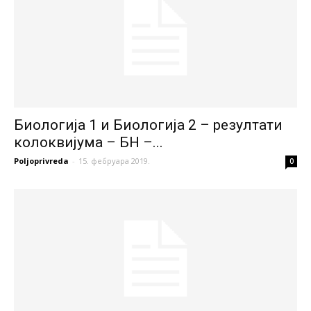
Биологија 1 и Биологија 2 – резултати
колоквијума – БН –...
Poljoprivreda
-
15. фебруара 2019.
0