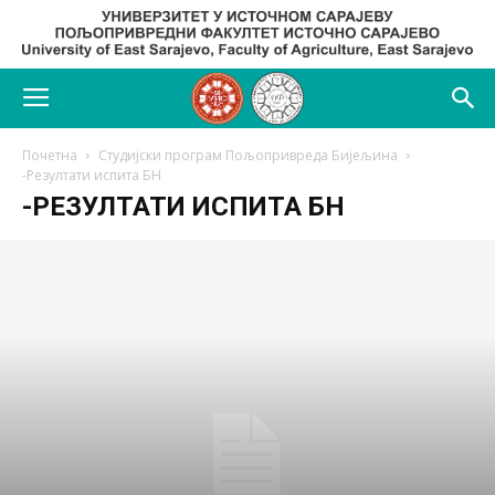
Почетна
Студијски програм Пољопривреда Бијељина
-Резултати испита БН
-РЕЗУЛТАТИ ИСПИТА БН