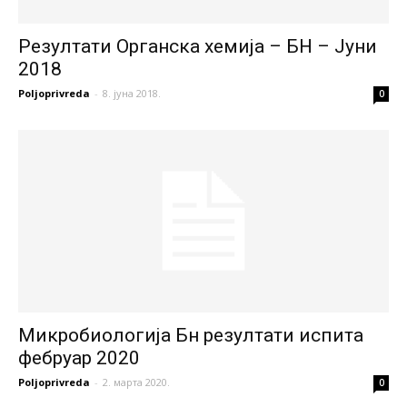
Резултати Органска хемија – БН – Јуни
2018
Poljoprivreda
-
8. јуна 2018.
0
Микробиологија Бн резултати испита
фебруар 2020
Poljoprivreda
-
2. марта 2020.
0