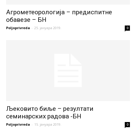
Агрометеорологија – предиспитне
обавезе – БН
Poljoprivreda
-
25. јануара 2019.
0
Љековито биље – резултати
семинарских радова -БН
Poljoprivreda
-
15. јануара 2019.
0