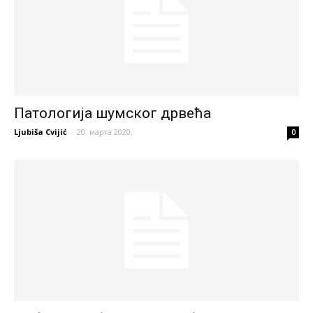
Патологија шумског дрвећа
Ljubiša Cvijić
-
20. марта 2020.
0