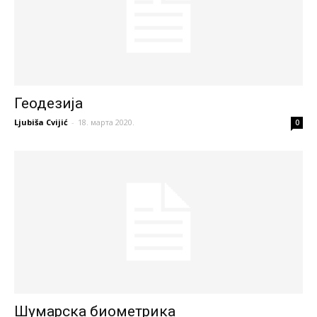
Геодезија
Ljubiša Cvijić
-
18. марта 2020.
0
Шумарска биометрика