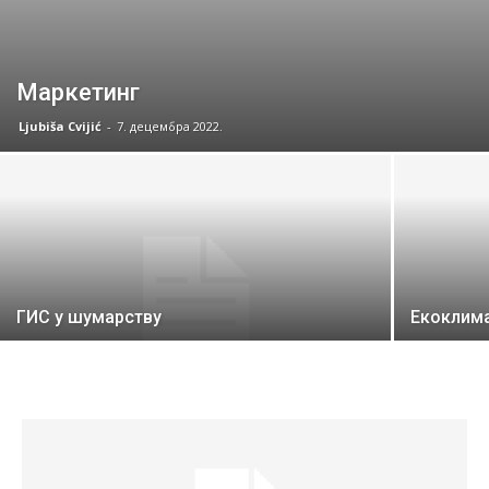
Маркетинг
Ljubiša Cvijić
-
7. децембра 2022.
ГИС у шумарству
Екоклима