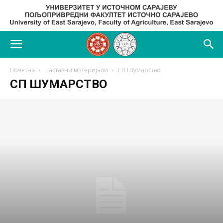
Почетна
Наставни материјали
СП Шумарство
СП ШУМАРСТВО