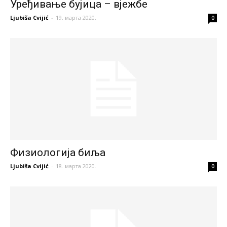
Уређивање бујица – вјежбе
Ljubiša Cvijić
-
19. марта 2020.
0
Физиологија биља
Ljubiša Cvijić
-
18. марта 2020.
0