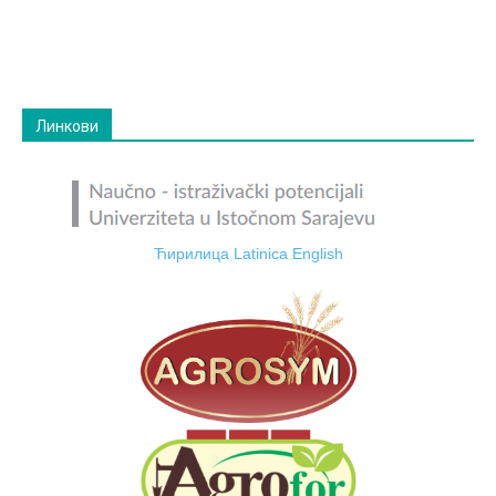
Линкови
Ћирилица
Latinica
English