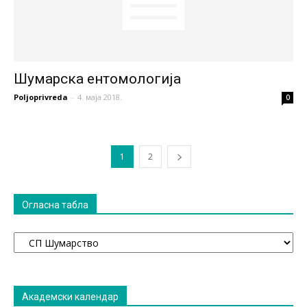
Шумарска ентомологија
Poljoprivreda
-
4. маја 2018.
0
1
2
Огласна табла
Огласна
табла
Академски календар