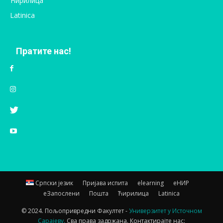
Ћирилица
Latinica
Пратите нас!
Српски језик
Пријава испита
elearning
еНИР
еЗапослени
Пошта
Ћирилица
Latinica
© 2024. Пољопривредни Факултет -
Универзитет у Источном
Сарајеву.
Сва права задржана. Контактирајте нас: