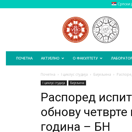
Српски 
Пољопривредни
Факултет
Источно
Сарајево
ПОЧЕТНА
АКТУЕЛНО
О ФАКУЛТЕТУ
ЛАБОРАТОР
Почетна
I циклус студија
Бијељина
Распоред
I циклус студија
Бијељина
Распоред испит
обнову четврте 
година – БН