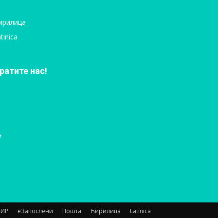
ирилица
tinica
ратите нас!
НИР
еЗапослени
Пошта
Ћирилица
Latinica