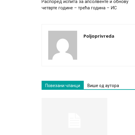
Распоред испита за апсолвенте и обнову
четврте године – трећа година – ИС
Poljoprivreda
Повезани чланци
Више од аутора