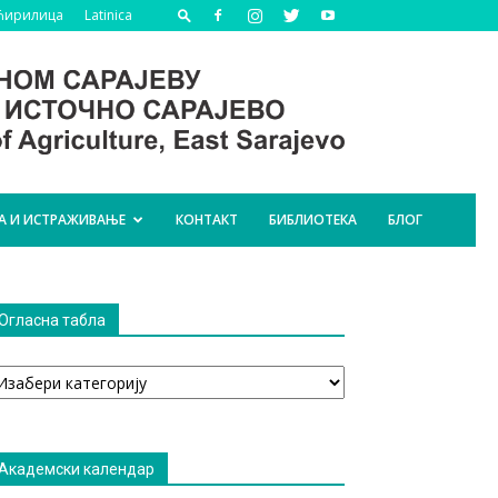
Ћирилица
Latinica
А И ИСТРАЖИВАЊЕ
КОНТАКТ
БИБЛИОТЕКА
БЛОГ
Огласна табла
гласна
абла
Академски календар