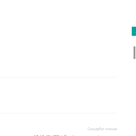
Сљедећи чланак