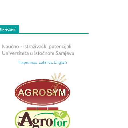
Линкови
Ћирилица
Latinica
English