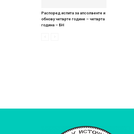
Распоред испита за апсолвенте и
обнову четврте године – четврта
година – БН