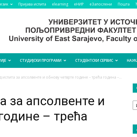
језик
Пријава испита
elearning
еНИР
еЗапослени
Пошта
ИЈЕ
СТУДИЈСКИ ПРОГРАМИ
СТУДЕНТСКИ СЕРВИС
НАУК
 испита за апсолвенте и обнову четврте године – трећа година –...
а за апсолвенте и
О
т
године – трећа