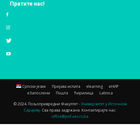
Пратите нас!
Српски језик
Пријава испита
elearning
еНИР
еЗапослени
Пошта
Ћирилица
Latinica
© 2024. Пољопривредни Факултет -
Универзитет у Источном
Сарајеву.
Сва права задржана. Контактирајте нас:
office@pof.ues.rs.ba