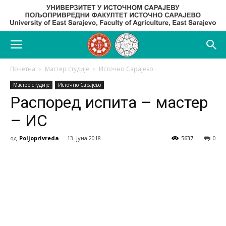
Почетна
Мастер студије
Источно Сарајево
Мастер студије
Источно Сарајево
Распоред испита – мастер
– ИС
од
Poljoprivreda
-
13. јуна 2018.
5637
0