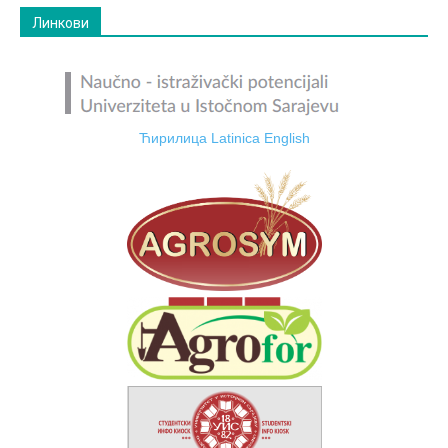
Линкови
Ћирилица
Latinica
English