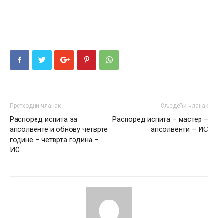
Претходни чланак
Сљедећи чланак
Распоред испита за
Распоред испита – мастер –
апсолвенте и обнову четврте
апсолвенти – ИС
године – четврта година –
ИС