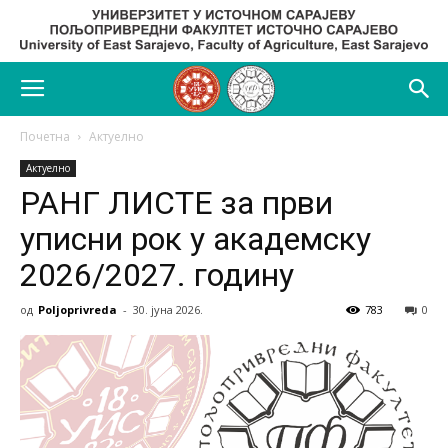
Почетна
Актуелно
Актуелно
РАНГ ЛИСТЕ за први
уписни рок у академску
2026/2027. годину
од
Poljoprivreda
-
30. јуна 2026.
783
0