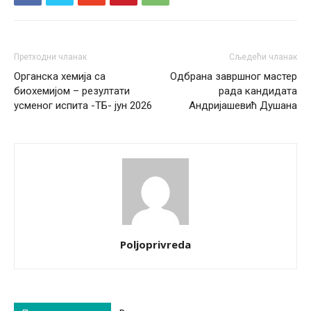
Претходни чланак
Сљедећи чланак
Органска хемија са
Одбрана завршног мастер
биохемијом – резултати
рада кандидата
усменог испита -ТБ- јун 2026
Андријашевић Душана
Poljoprivreda