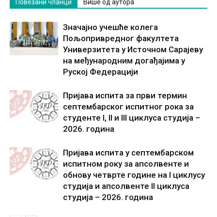
Повезани чланци
Више од аутора
Значајно учешће колега
Пољопривредног факултета
Универзитета у Источном Сарајеву
на међународним догађајима у
Руској Федерацији
Пријава испита за први термин
септембарског испитног рока за
студенте I, II и III циклуса студија –
2026. година
Пријава испита у септембарском
испитном року за апсолвенте и
обнову четврте године на I циклусу
студија и апсолвенте II циклуса
студија – 2026. година