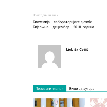
Претходни чланак
Биохемија – лабораторијске вјежбе –
Бијељина – децембар – 2018. година
Ljubiša Cvijić
Повезани чланци
Више од аутора