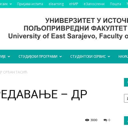
језик
Пријава испита
elearning
еНИР
еЗапослени
Пошта
ИЈЕ
СТУДИЈСКИ ПРОГРАМИ
СТУДЕНТСКИ СЕРВИС
НАУК
ДР СРЂАН ТАСИЋ
ЕДАВАЊЕ – ДР
О
т
3000
0