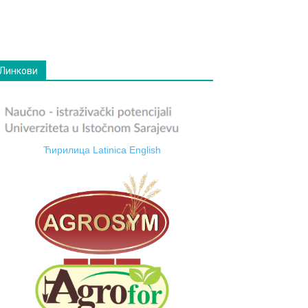
Линкови
Ћирилица
Latinica
English