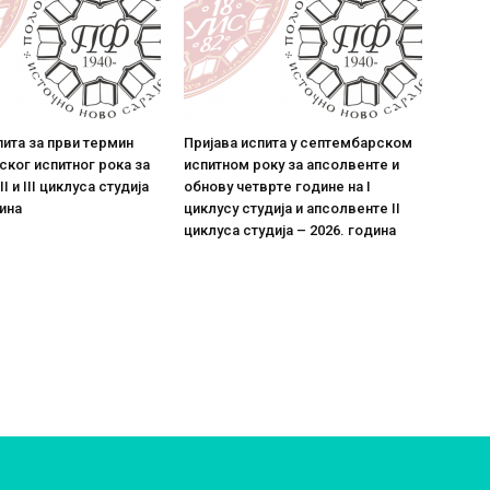
пита за први термин
Пријава испита у септембарском
ког испитног рока за
испитном року за апсолвенте и
II и III циклуса студија
обнову четврте године на I
дина
циклусу студија и апсолвенте II
циклуса студија – 2026. година