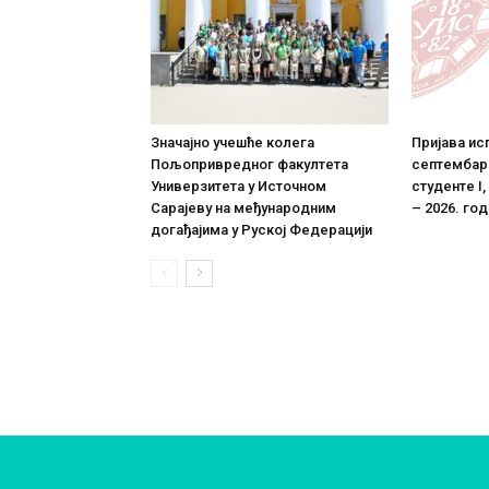
Значајно учешће колега
Пријава ис
Пољопривредног факултета
септембарс
Универзитета у Источном
студенте I, 
Сарајеву на међународним
– 2026. го
догађајима у Руској Федерацији