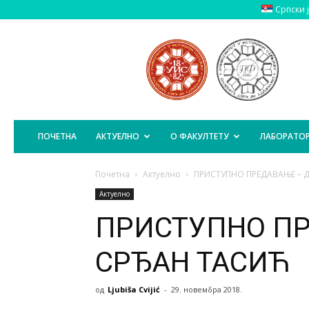
Српски 
Пољопривредни
Факултет
Источно
Сарајево
ПОЧЕТНА
АКТУЕЛНО
О ФАКУЛТЕТУ
ЛАБОРАТОР
Почетна
Актуелно
ПРИСТУПНО ПРЕДАВАЊЕ – 
Актуелно
ПРИСТУПНО ПР
СРЂАН ТАСИЋ
од
Ljubiša Cvijić
-
29. новембра 2018.