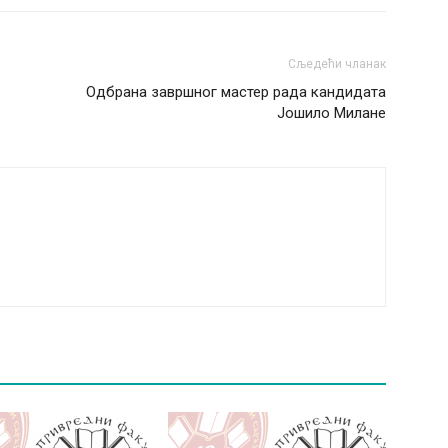
Сљедећи чланак
Одбрана завршног мастер рада кандидата
Јошило Милане