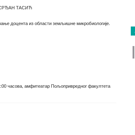
СРЂАН ТАСИЋ
вање доцента из области земљишне микробиологије.
2:00 часова, амфитеатар Пољопривредног факултета