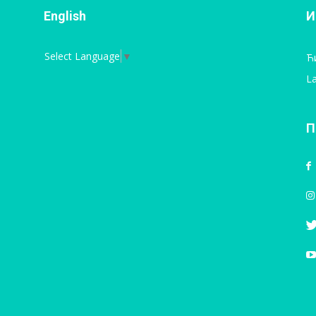
English
И
Select Language
▼
Ћ
La
П