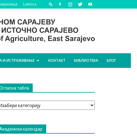
Ћирилица
Latinica
А И ИСТРАЖИВАЊЕ
КОНТАКТ
БИБЛИОТЕКА
БЛОГ
Огласна табла
гласна
абла
Академски календар