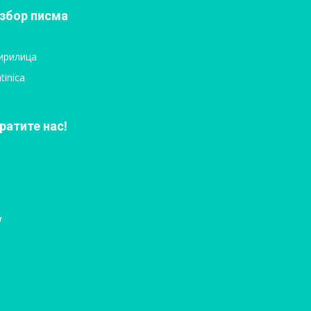
збор писма
ирилица
tinica
ратите нас!