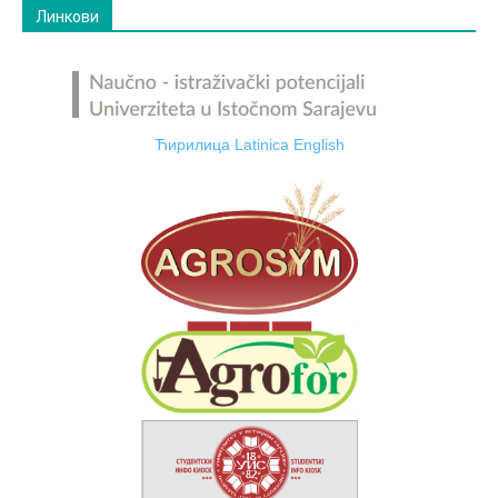
Линкови
Ћирилица
Latinica
English