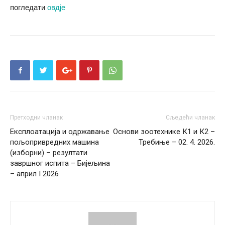
погледати
овдје
Претходни чланак
Сљедећи чланак
Експлоатација и одржавање
Основи зоотехнике К1 и К2 –
пољопривредних машина
Требиње – 02. 4. 2026.
(изборни) – резултати
завршног испита – Бијељина
– април I 2026