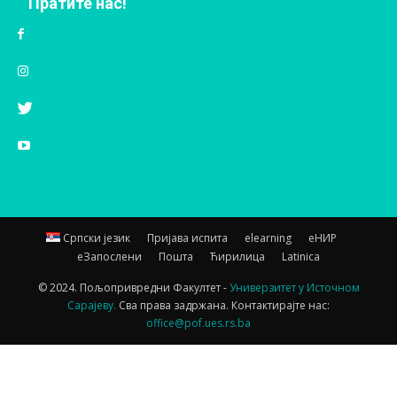
Пратите нас!
Српски језик
Пријава испита
elearning
еНИР
еЗапослени
Пошта
Ћирилица
Latinica
© 2024. Пољопривредни Факултет -
Универзитет у Источном
Сарајеву.
Сва права задржана. Контактирајте нас:
office@pof.ues.rs.ba