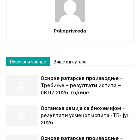
Poljoprivreda
Повезани чланци
Више од аутора
Основе ратарске производње –
Требиње – резултати испита –
08.07.2026. године
Органска хемија са биохемијом –
резултати усменог испита -ТБ- јун
2026
Основе ратарске производње –