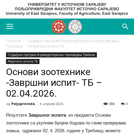
Почетна
Студијски програм Агромедитеранска производња
Требиње
Резултати испита ТБ
Студијски програм Агромедитеранска производња Требиње
Резултати испита ТБ
Основи зоотехнике
-Завршни испит- ТБ –
02.04.2026.
од
Poljoprivreda
-
6. априла 2026.
306
0
Резултате
Завршног испита
из предмета Основи
зоотехнике са укупним бројем бодова по свим провјерама
знања, одржанoг 02. 4. 2026. године у Требињу, можете