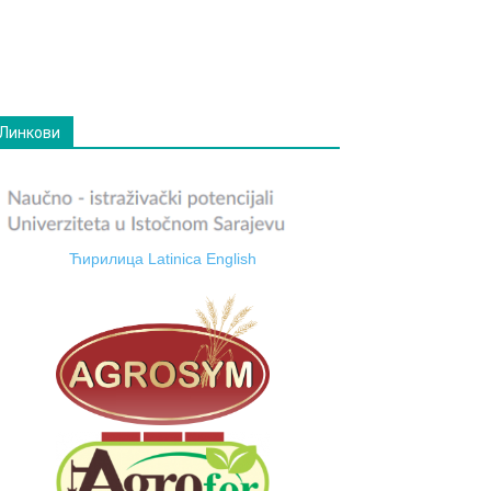
Линкови
Ћирилица
Latinica
English