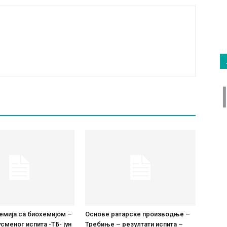
емија са биохемијом –
Основе ратарске производње –
сменог испита -ТБ- јун
Требиње – резултати испита –