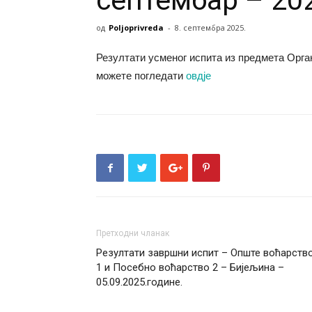
септембар – 20
од
Poljoprivreda
-
8. септембра 2025.
Резултати усменог испита из предмета Орган
можете погледати
овдје
Претходни чланак
Резултати завршни испит – Опште воћарств
1 и Посебно воћарство 2 – Бијељина –
05.09.2025.године.