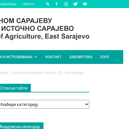
Ћирилица
Latinica
А И ИСТРАЖИВАЊЕ
КОНТАКТ
БИБЛИОТЕКА
БЛОГ
ијом – резултати усменог испита -ТБ- септембар –
Огласна табла
гласна
абла
Академски календар