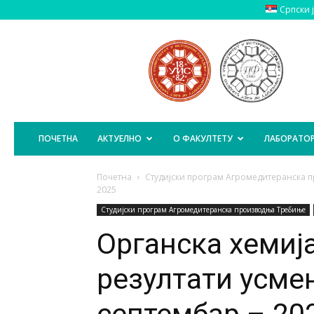
Српски 
Пољопривредни
Факултет
Источно
Сарајево
ПОЧЕТНА
АКТУЕЛНО
О ФАКУЛТЕТУ
ЛАБОРАТОР
Почетна
Студијски програм Агромедитеранска
2025
Студијски програм Агромедитеранска производња Требиње
Органска хемиј
резултати усмен