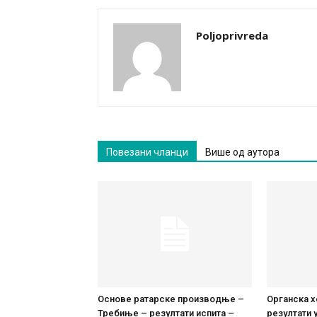
Poljoprivreda
Повезани чланци
Више од аутора
Основе ратарске производње –
Органска х
Требиње – резултати испита –
резултати у