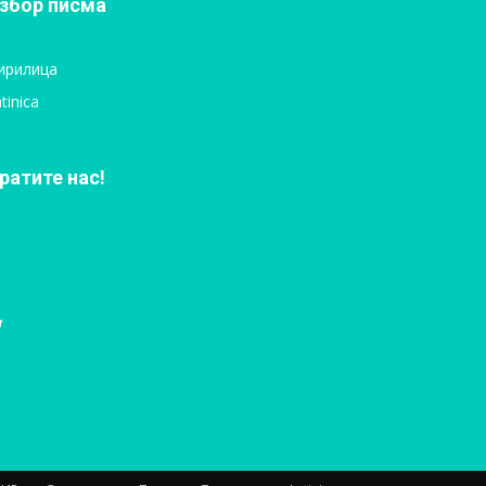
збор писма
ирилица
tinica
ратите нас!