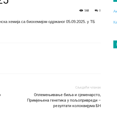
25
568
0
А
ска хемија са биохемијом одржаног 05.09.2025. у ТБ
К
Сљедећи чланак
о
Оплемењивање биља и сјеменарсто,
Примјењена генетика у пољопривреди –
резултати колоквијума БН