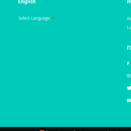
English
И
Select Language
▼
Ћ
La
П