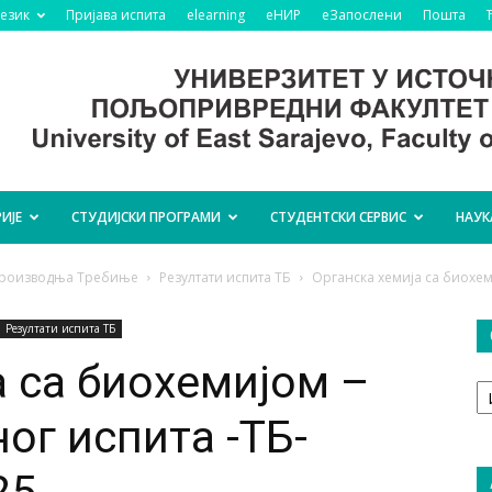
језик
Пријава испита
elearning
еНИР
еЗапослени
Пошта
ИЈЕ
СТУДИЈСКИ ПРОГРАМИ
СТУДЕНТСКИ СЕРВИС
НАУК
 производња Требиње
Резултати испита ТБ
Органска хемија са биохем
Резултати испита ТБ
а са биохемијом –
О
т
ог испита -ТБ-