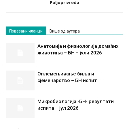
Poljoprivreda
Повезани чланци
Више од аутора
Анатомија и физиологија домаћих
животиња – БН – јули 2026
Оплемењивање биља и
сјеменарство – БН испит
Микробиологија -БН- резултати
испита – јул 2026