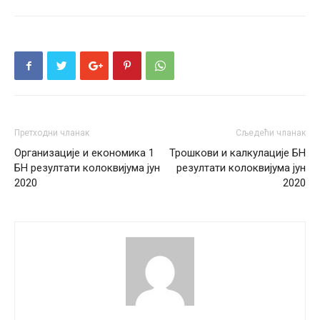
Претходни чланак
Сљедећи чланак
Организације и економика 1
Трошкови и калкулације БН
БН резултати колоквијума јун
резултати колоквијума јун
2020
2020