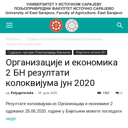
Почетна
Студијски програм Пољопривреда Бијељина
-Резултати испита БН
Студијски програм Пољопривреда Бијељина
-Резултати испита БН
Организације и економика
2 БН резултати
колоквијума јун 2020
од
Poljoprivreda
-
29. јуна 2020.
1502
0
Резултате колоквијума из Организација и економике 2
одржаног 26.06.2020. године у Бијељини можете погледати
овдје