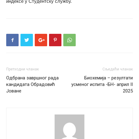
индексе у Студентску службу.
Претходни чланак
Сљедећи чланак
Одбрана завршног рада
Биохемија – резултати
кандидата Обрадовић
усменог испита -БН- април II
Јоване
2025