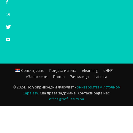
Српски језик
Пријава испита
elearning
еНИР
еЗапослени
Пошта
Ћирилица
Latinica
© 2024. Пољопривредни Факултет -
Универзитет у Источном
Сарајеву.
Сва права задржана. Контактирајте нас:
office@pof.ues.rs.ba