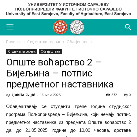
Почетна
Студентски сервис
Обавјештења
Студентски сервис
Обавјештења
Опште воћарство 2 –
Бијељина – потпис
предметног наставника
од
Ljubiša Cvijić
-
16. маја 2025.
832
0
Обавјештавају се студенти треће године студијског
програма Пољопривреда – Бијељина, који немају потпис
предметног наставника из предмета Опште воћарство 2
да, до 21.05.2025. године до 10,00 часова, доставе