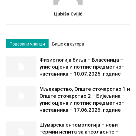
Ljubiša Cvijić
Повезани чланци
Више од аутора
Физиологија биља – Власеница –
упис оцјена и потпис предметног
наставника – 10.07.2026. године
Мљекарство, Опште сточарство 1 и
Опште сточарство 2 – Бијељина –
упис оцјена и потпис предметног
наставника – 17.06.2026. годинe
Шумарска ентомологија – нови
термин испита за апсолвенте –