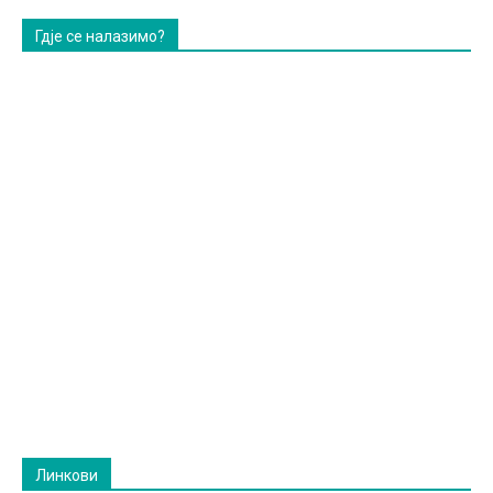
Гдје се налазимо?
Линкови