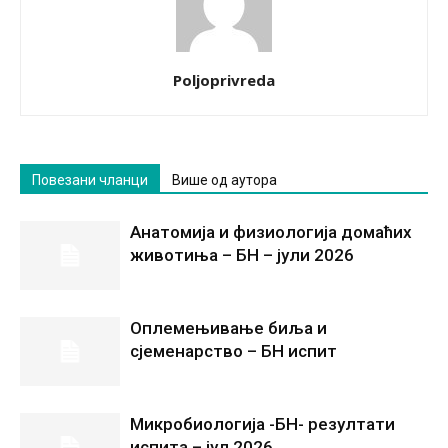
Poljoprivreda
Повезани чланци
Више од аутора
Анатомија и физиологија домаћих
животиња – БН – јули 2026
Оплемењивање биља и
сјеменарство – БН испит
Микробиологија -БН- резултати
испита – јул 2026