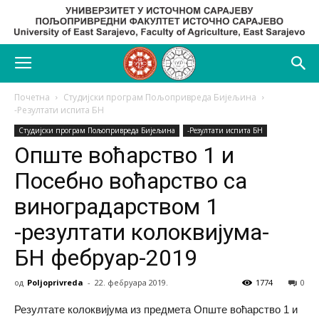
Почетна
Студијски програм Пољопривреда Бијељина
-Резултати испита БН
Студијски програм Пољопривреда Бијељина
-Резултати испита БН
Опште воћарство 1 и
Посебно воћарство са
виноградарством 1
-резултати колоквијума-
БН фебруар-2019
од
Poljoprivreda
-
22. фебруара 2019.
1774
0
Резултате колоквијума из предмета Опште воћарство 1 и