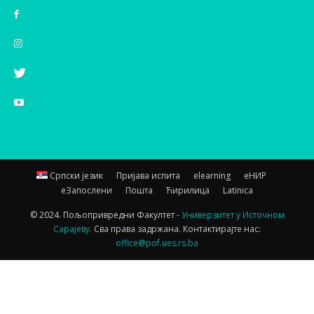
Српски језик
Пријава испита
elearning
еНИР
еЗапослени
Пошта
Ћирилица
Latinica
© 2024. Пољопривредни Факултет -
Универзитет у Источном
Сарајеву.
Сва права задржана. Контактирајте нас:
office@pof.ues.rs.ba