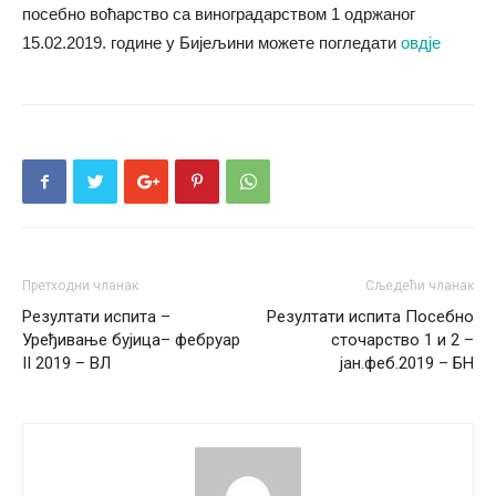
посебно воћарство са виноградарством 1 одржаног
15.02.2019. године у Бијељини можете погледати
овдје
Претходни чланак
Сљедећи чланак
Резултати испита –
Резултати испита Посебно
Уређивање бујица– фебруар
сточарство 1 и 2 –
II 2019 – ВЛ
јан.феб.2019 – БН