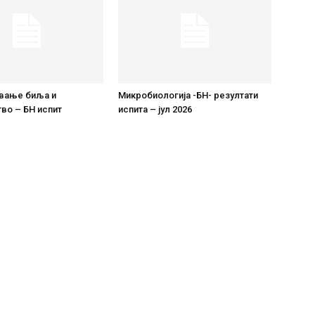
вање биља и
Микробиологија -БН- резултати
во – БН испит
испита – јул 2026