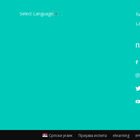
Select Language
▼
Ћ
La
П
Српски језик
Пријава испита
elearning
е