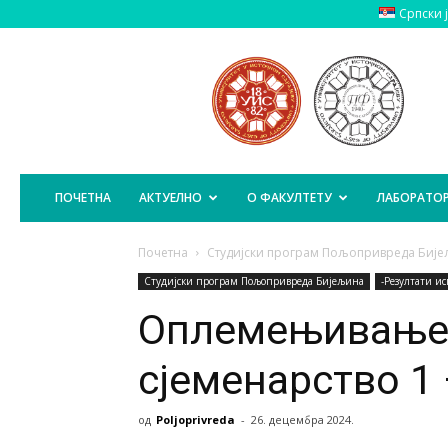
Српски 
Пољопривредни
Факултет
Источно
Сарајево
ПОЧЕТНА
АКТУЕЛНО
О ФАКУЛТЕТУ
ЛАБОРАТОР
Почетна
Студијски програм Пољопривреда Биј
Студијски програм Пољопривреда Бијељина
-Резултати и
Оплемењивање
сјеменарство 1 
од
Poljoprivreda
-
26. децембра 2024.