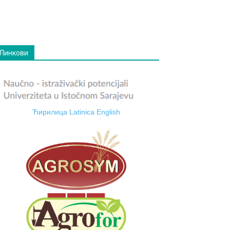
Линкови
Ћирилица
Latinica
English