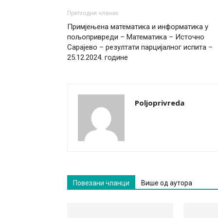
Претходни чланак
Примјењена математика и информатика у
пољопривреди – Математика – Источно
Сарајево – резултати парцијалног испита –
25.12.2024. године
Poljoprivreda
Повезани чланци
Више од аутора