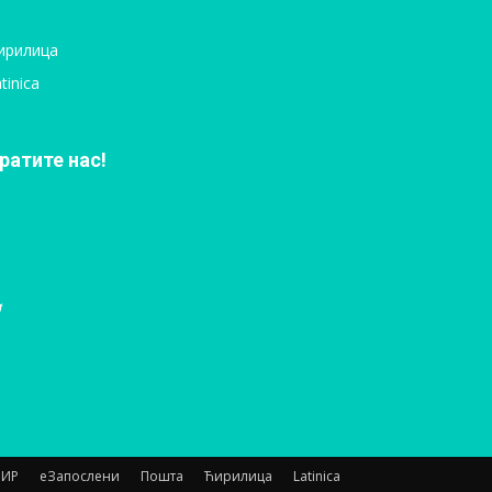
ирилица
tinica
ратите нас!
НИР
еЗапослени
Пошта
Ћирилица
Latinica