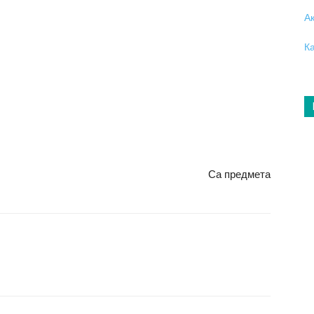
А
К
Са предмета