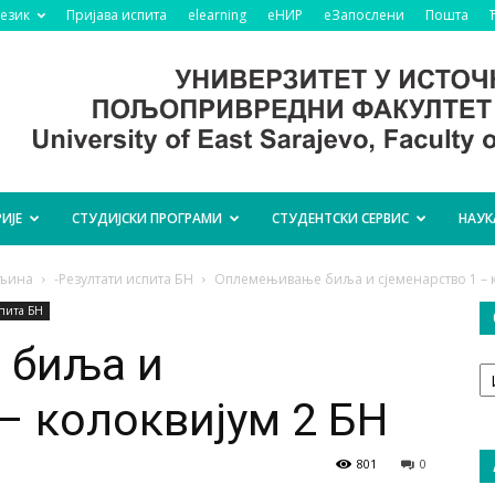
језик
Пријава испита
elearning
еНИР
еЗапослени
Пошта
ИЈЕ
СТУДИЈСКИ ПРОГРАМИ
СТУДЕНТСКИ СЕРВИС
НАУК
ељина
-Резултати испита БН
Оплемењивање биља и сјеменарство 1 – к
спита БН
 биља и
О
т
– колоквијум 2 БН
801
0