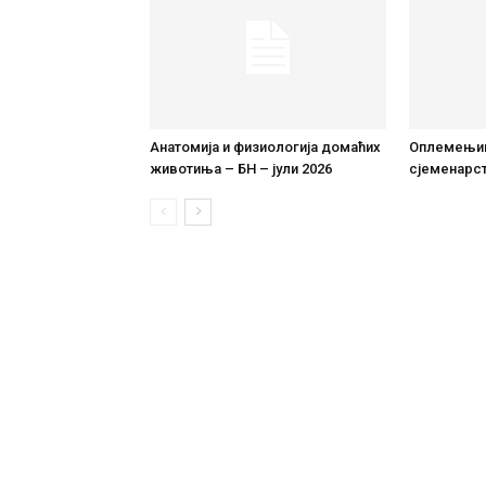
Анатомија и физиологија домаћих
Оплемењи
животиња – БН – јули 2026
сјеменарст