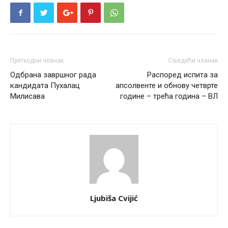
Претходни чланак
Сљедећи чланак
Одбрана завршног рада
Распоред испита за
кандидата Пухалац
апсолвенте и обнову четврте
Милисава
године – трећа година – ВЛ
Ljubiša Cvijić