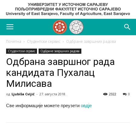
Почетна
Студентски сервис
Одбране завршних радова
Студентски сервис
Одбране завршних радова
Одбрана завршног рада
кандидата Пухалац
Милисава
од
Ljubiša Cvijić
-
27. августа 2018.
2322
0
Све информације можете преузети
овдје