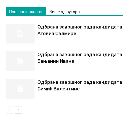
Повезани чланци
Више од аутора
Одбрана завршног рада кандидата
Аговић Салмире
Одбрана завршног рада кандидата
Бањанин Иване
Одбрана завршног рада кандидата
Симић Валентине