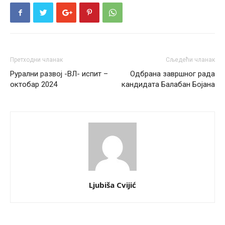
Претходни чланак
Сљедећи чланак
Рурални развој -ВЛ- испит –
Одбрана завршног рада
октобар 2024
кандидата Балабан Бојана
Ljubiša Cvijić