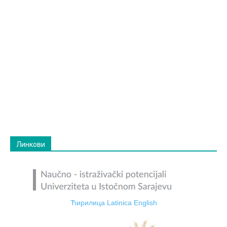
Линкови
Ћирилица
Latinica
English