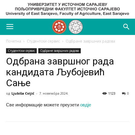
Почетна
Студентски сервис
Одбране завршних радова
Студентски сервис
Одбране завршних радова
Одбрана завршног рада
кандидата Љубојевић
Сање
од
Ljubiša Cvijić
-
7. новембра 2024.
1123
0
Све информације можете преузети
овдје