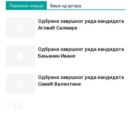
Повезани чланци
Више од аутора
Одбрана завршног рада кандидата
Аговић Салмире
Одбрана завршног рада кандидата
Бањанин Иване
Одбрана завршног рада кандидата
Симић Валентине