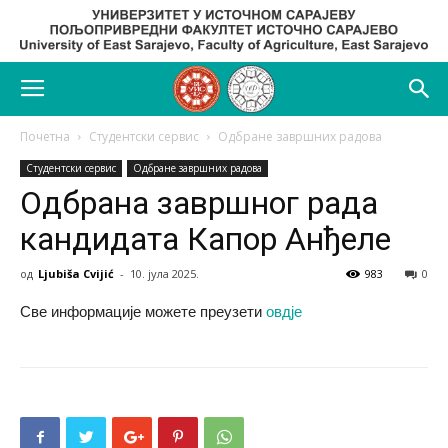
Почетна
Студентски сервис
Одбране завршних радова
Студентски сервис
Одбране завршних радова
Одбрана завршног рада
кандидата Капор Анђеле
од
Ljubiša Cvijić
-
10. јула 2025.
983
0
Све информације можете преузети
овдје