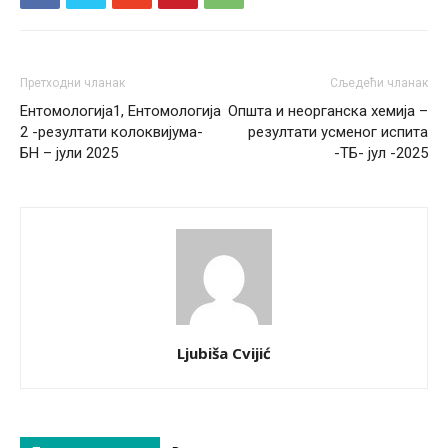
Претходни чланак
Сљедећи чланак
Ентомологија1, Ентомологија
Општа и неорганска хемија –
2 -резултати колоквијума-
резултати усменог испита
БН – јули 2025
-ТБ- јул -2025
Ljubiša Cvijić