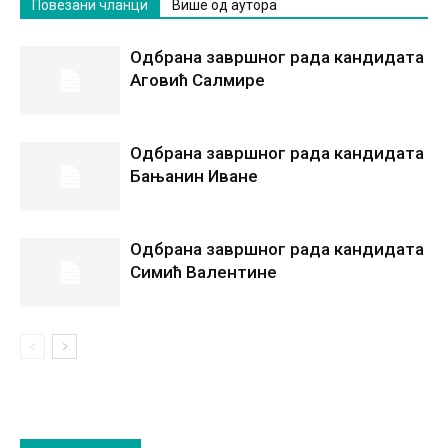
Повезани чланци
Више од аутора
Одбрана завршног рада кандидата
Аговић Салмире
Одбрана завршног рада кандидата
Бањанин Иване
Одбрана завршног рада кандидата
Симић Валентине